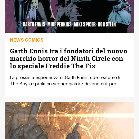
NEWS COMICS
Garth Ennis tra i fondatori del nuovo
marchio horror del Ninth Circle con
lo speciale Freddie The Fix
La prossima esperienza di Garth Ennis, co-creatore di
The Boys e prolifico sceneggiatore di serie cult per
Marvel e DC, sarà quella di co-fondatore di Ninth Circle,
un'etichetta horror pubblicata da Image Comics. Il primo
titolo di Ennis sotto Ninth Circle è Freddie The Fix, insieme
all'artista Mike Perkins, con data di uscita fissata per [']