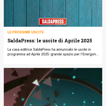
LE PROSSIME USCITE
SaldaPress: le uscite di Aprile 2025
La casa editrice SaldaPress ha annunciato le uscite in
programma ad Aprile 2025: grande spazio per l'Energon
Universe di Robert Kirkman, l'universo narrativo che
unisce Transformers, G.I. Joe e la nuova serie Void Rivals,
con il volume dedicato a Scarlett che chiude la serie di
speciale Road to G.I. Joe, ma anche il 50° numero [']