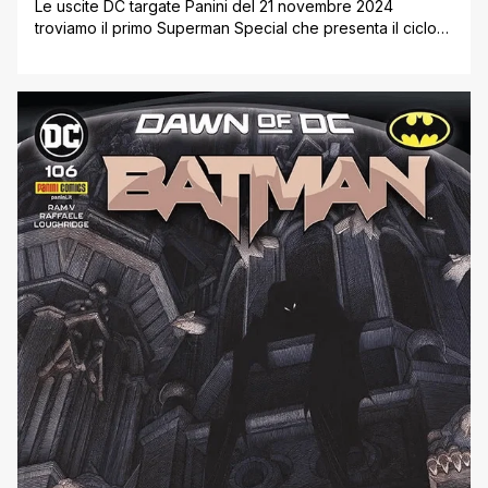
Le uscite DC targate Panini del 21 novembre 2024
troviamo il primo Superman Special che presenta il ciclo
di Action Comics firmato da Jason Aaron, nell’ambito
dell’iniziativa Superman Superstars. Inoltre arriva la
raccolta in volume di Dark Knights of Steel e del Batman
di Tom King, mentre viene riproposta in formato Omnibus
la classica serie [']