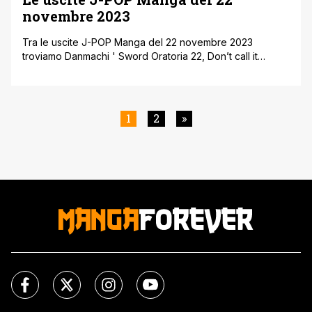
novembre 2023
Tra le uscite J-POP Manga del 22 novembre 2023
troviamo Danmachi ' Sword Oratoria 22, Don’t call it
mystery 03, e l'originale storia di Smile down the runaway
17. Le sfide sulla pista di pattinaggio continuano e
troviamo il numero 4 di Medalist, seguito dal battle-
shonen Mononogatari 6 e dalla vicissitudini della
1
2
»
bellissima Mona, in [']