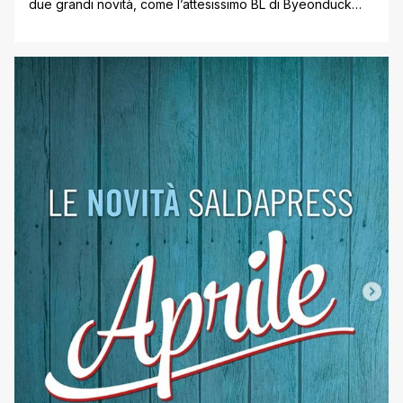
due grandi novità, come l’attesissimo BL di Byeonduck
Painter of the Night. Nella Corea feudale un pittore
particolarmente bravo a ritrarre scene erotiche viene
ingaggiato, con la forza, da un nobile che vive nella
lussuria… ' Visualizza questo post su Instagram ' Un post
condiviso [']