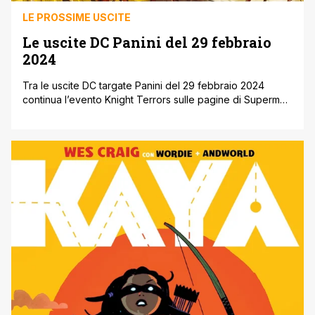
LE PROSSIME USCITE
Le uscite DC Panini del 29 febbraio
2024
Tra le uscite DC targate Panini del 29 febbraio 2024
continua l’evento Knight Terrors sulle pagine di Superman
e Wonder Woman, oltre che su quelle del secondo
Special che raccoglie le varie miniserie tie-in, in
particolare quelle dedicate alle anti-eroine di Gotham City:
Catwoman, Harley Quinn, Poison Ivy e Punchline. Inoltre
Mark Waid e Dan [']