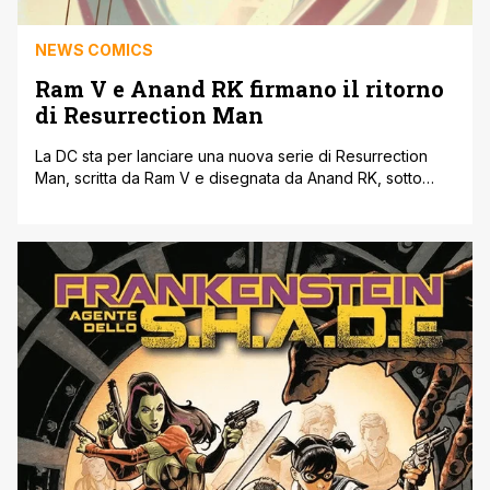
NEWS COMICS
Ram V e Anand RK firmano il ritorno
di Resurrection Man
La DC sta per lanciare una nuova serie di Resurrection
Man, scritta da Ram V e disegnata da Anand RK, sotto
l’etichetta Black Label. Il ritorno di questo personaggio
iconico dell'universo DC, in programma ad aprile 2025,
promette di esplorare temi complessi legati alla vita, alla
morte e alla resurrezione, elementi che sono già parte [']