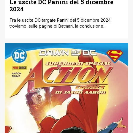
Le uscite DC Panini del 5 dicembre
2024
Tra le uscite DC targate Panini del 5 dicembre 2024
troviamo, sulle pagine di Batman, la conclusione
dell’acclamata gestione di Detective Comics da parte di
Ram V, Notturno di Gotham. Inoltre torna in una nuova
edizione l’acclamata antologia Solo, in cui tanti autori (tra
cui i compianti Tim Sale e Darwin Cooke) hanno dato
libero [']