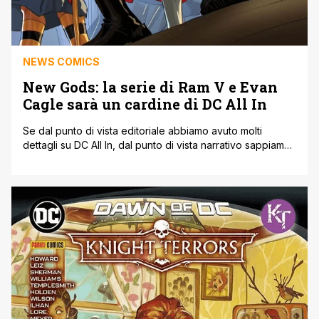
NEWS COMICS
New Gods: la serie di Ram V e Evan
Cagle sarà un cardine di DC All In
Se dal punto di vista editoriale abbiamo avuto molti
dettagli su DC All In, dal punto di vista narrativo sappiamo
ancora molto poco, ma da quanto si è capito la prossima
serie dei New Gods di Ram V e Evan Cagle racconterà
avvenimenti importantissimi per l’economia del DC
Universe (o degli Universi DC?). Lo sceneggiatore [']