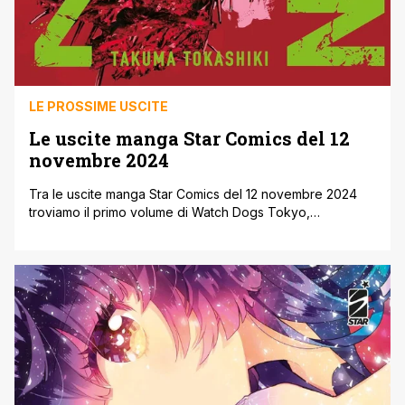
LE PROSSIME USCITE
Le uscite manga Star Comics del 12
novembre 2024
Tra le uscite manga Star Comics del 12 novembre 2024
troviamo il primo volume di Watch Dogs Tokyo,
adattamento manga del celebre franchise di videogame.
Inoltre in tempo per le festività natalizie arriva il Christmas
Special di Hellboy, mentre continuano i tanti successi
come Demon Slayer ' Campus Kimetsu!, Ranking of Kings
o Lili-Men. Ecco [']