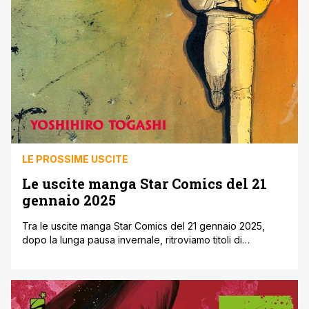
LE PROSSIME USCITE
Le uscite manga Star Comics del 21
gennaio 2025
Tra le uscite manga Star Comics del 21 gennaio 2025,
dopo la lunga pausa invernale, ritroviamo titoli di
successo come One Piece, Ranking of Kings, Lili-Men e
Shaman King the Super Star. Inoltre ecco il terzo volume
(anche in edizione variant) di Blasfamous di Mirka
Andolfo, e la prosecuzione della riproposta di classici
come Inuyasha [']