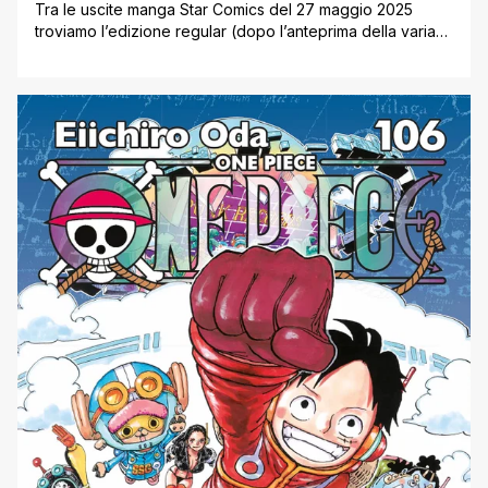
Tra le uscite manga Star Comics del 27 maggio 2025
troviamo l’edizione regular (dopo l’anteprima della variant
la scorsa settimana) del primo volume di Wild Strawberry,
la nuova serie di Shone Jump+ che unisce horror,
fantascienza e combattimenti. Inoltre arriva il volume unico
3650 Giorni Senza Te, continuano La Persona Che Mi
Piace Non È [']