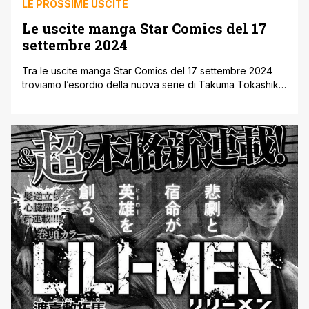
LE PROSSIME USCITE
Le uscite manga Star Comics del 17
settembre 2024
Tra le uscite manga Star Comics del 17 settembre 2024
troviamo l’esordio della nuova serie di Takuma Tokashiki
Lili-Men. Inoltre la seconda uscita di La Persona Che Mi
Piace Non È Un Ragazzo e il quarto volume di Demon
Slayer ' Campus Kimetsu e di Kaiju Girl Caramelise. Ecco
di seguito, le varie uscite manga [']