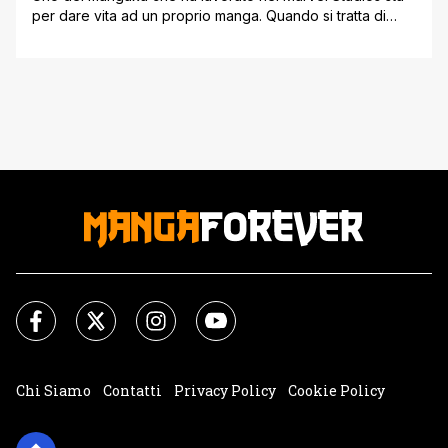
per dare vita ad un proprio manga. Quando si tratta di
manga, è possibile raccontare qualsiasi storia. Si può
andare dai romanzi di vita ai misteri soprannaturali fino ai
tanto amati supereroi. Inoltre i manga in generale sono in
grado di ricordare alcune caratteristiche dei [']
Chi Siamo
Contatti
Privacy Policy
Cookie Policy
Impostazioni Cookie