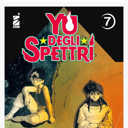
nuovissimo successo firmato da Takeru Hokazono. Inoltre
continuano grandi successi come Gachiakuta, Lili-Men,
One Piece New Edition, X6 ' Crucisix e tanti altri. Ecco di
seguito, le varie uscite manga Star [']