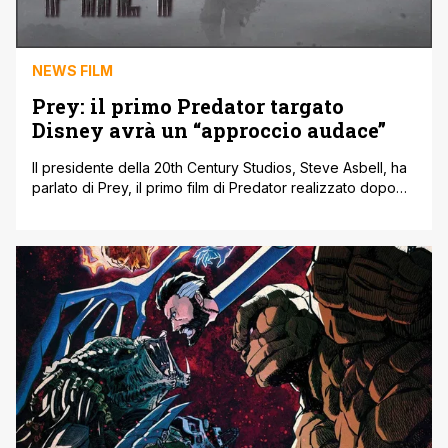
NEWS FILM
Prey: il primo Predator targato
Disney avrà un “approccio audace”
Il presidente della 20th Century Studios, Steve Asbell, ha
parlato di Prey, il primo film di Predator realizzato dopo
l'acquisizione della 21st Century Fox da parte della Walt
Disney Company, in un’intervista a The Hollywood
Reporter. Secondo Absell il film sarà uno dei tanti
'approcci audaci verso le amate proprietà Fox' che
arriveranno sugli schermi [']