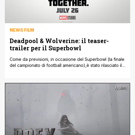
NEWS FILM
Deadpool & Wolverine: il teaser-
trailer per il Superbowl
Come da previsioni, in occasione del Superbowl (la finale
del campionato di football americano),è stato rilasciato il
primo teaser trailer di Deadpool ' Wolverine, il nuovo film
Marvel Studios che funge da sequel ai primi due film di
Deadpool prodotti dalla 20th Century Fox prima
dell’acquisizione da parte della Disney. E proprio come i
primi [']