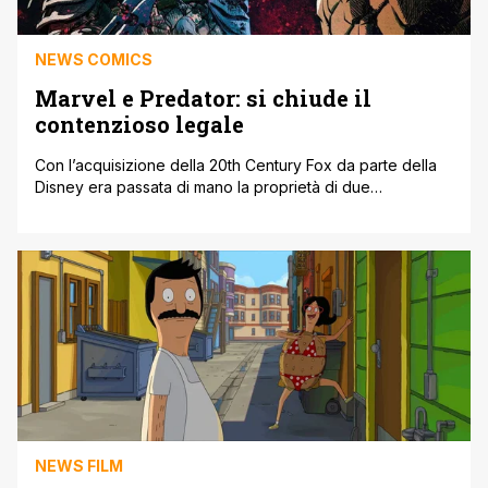
NEWS COMICS
Marvel e Predator: si chiude il
contenzioso legale
Con l’acquisizione della 20th Century Fox da parte della
Disney era passata di mano la proprietà di due
celeberrimi franchise di fantascienza, ovvero Alien e
Predator, per cui era prevista la pubblicazione di nuovi
fumetti da parte della Marvel. Se la serie di Alien di Phillip
Kennedy Johnson e Salvador Larroca ha esordito con
successo [']
NEWS FILM