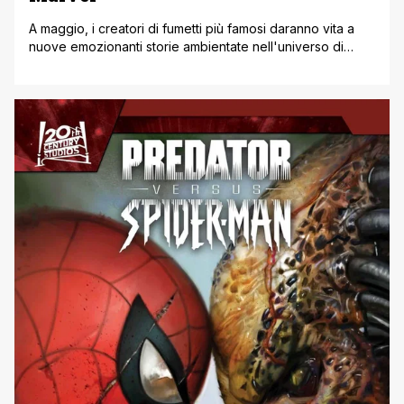
A maggio, i creatori di fumetti più famosi daranno vita a
nuove emozionanti storie ambientate nell'universo di
Predator in PREDATOR: BLACK, WHITE ' BLOOD, l'ultimo
capitolo della popolare linea antologica della Marvel, in
cui i creatori superstar possono scatenare i personaggi
più letali della cultura pop in storie scioccanti
rappresentate esclusivamente in nero, bianco e [']