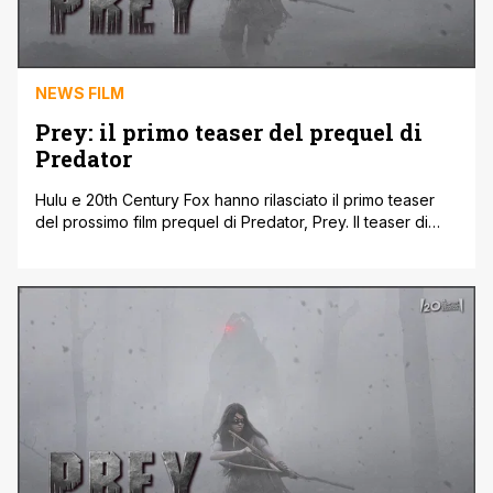
NEWS FILM
Prey: il primo teaser del prequel di
Predator
Hulu e 20th Century Fox hanno rilasciato il primo teaser
del prossimo film prequel di Predator, Prey. Il teaser di
Prey anticipa l'arrivo del Predator, centinaia di anni nel
passato dell'umanità, in mezzo ai guerrieri nativi americani
delle tribù Comanche e Blackfeet. Il film prequel uscirà il 5
agosto direttamente in streaming su Hulu negli [']