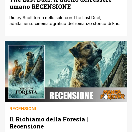
umano RECENSIONE
Ridley Scott torna nelle sale con The Last Duel,
adattamento cinematografico del romanzo storico di Eric
Jager; un film che farà parla di sé. Il genio creativo di
Ridley Scott ci ha abituato, nel corso della sua ormai
decennale carriera, a sfornare capolavori uno dietro
l'altro, ed è curioso che, almeno come tematica di base,
[']
RECENSIONI
Il Richiamo della Foresta |
Recensione