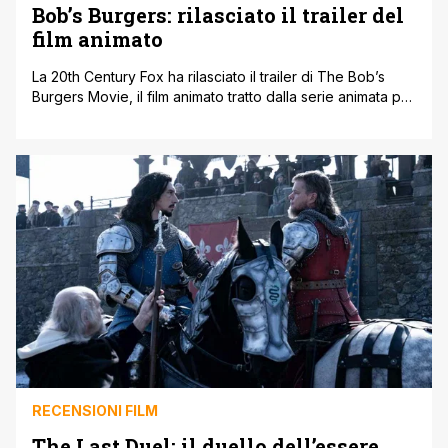
Bob’s Burgers: rilasciato il trailer del
film animato
La 20th Century Fox ha rilasciato il trailer di The Bob’s
Burgers Movie, il film animato tratto dalla serie animata per
adulti in onda da undici stagioni su FOX. Il trailer è stato
trasmesso durante la partita di football americano tra
Georgia e Alabama su ESPN. Contestualmente è stato
diffuso anche il poster promozionale su [']
RECENSIONI FILM
The Last Duel: il duello dell’essere