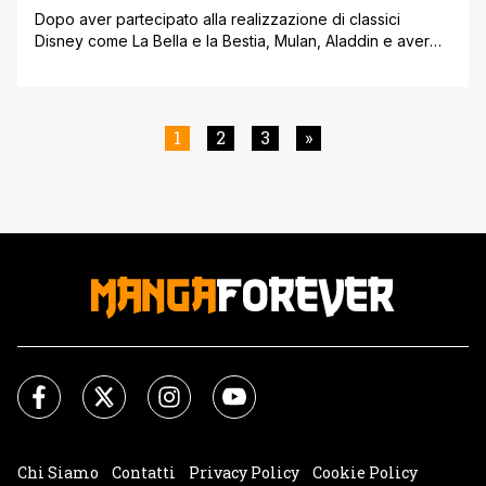
Dopo aver partecipato alla realizzazione di classici
Disney come La Bella e la Bestia, Mulan, Aladdin e aver
diretto Lilo ' Stich e Dragon Trainer, il regista Chris
Sanders debutta nel mondo live-action con Il Richiamo
della Foresta, adattamento dell'amato romanzo breve di
Jack London. Supportato da un cast che vanta la
1
2
3
»
presenza di Harrison [']
Chi Siamo
Contatti
Privacy Policy
Cookie Policy