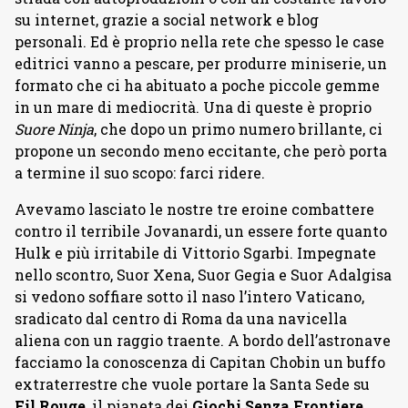
su internet, grazie a social network e blog
personali. Ed è proprio nella rete che spesso le case
editrici vanno a pescare, per produrre miniserie, un
formato che ci ha abituato a poche piccole gemme
in un mare di mediocrità. Una di queste è proprio
Suore Ninja
, che dopo un primo numero brillante, ci
propone un secondo meno eccitante, che però porta
a termine il suo scopo: farci ridere.
Avevamo lasciato le nostre tre eroine combattere
contro il terribile Jovanardi, un essere forte quanto
Hulk e più irritabile di Vittorio Sgarbi. Impegnate
nello scontro, Suor Xena, Suor Gegia e Suor Adalgisa
si vedono soffiare sotto il naso l’intero Vaticano,
sradicato dal centro di Roma da una navicella
aliena con un raggio traente. A bordo dell’astronave
facciamo la conoscenza di Capitan Chobin un buffo
extraterrestre che vuole portare la Santa Sede su
Fil Rouge
, il pianeta dei
Giochi Senza Frontiere
,