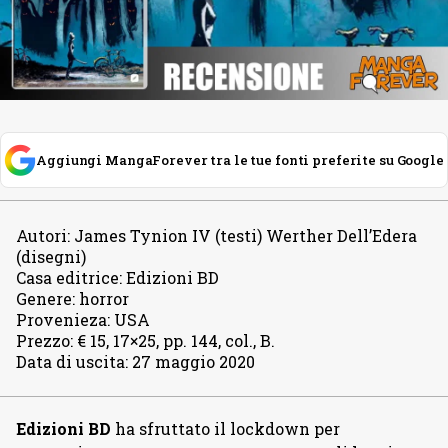
Aggiungi MangaForever tra le tue fonti preferite su Google
Autori
:
James Tynion IV (testi) Werther Dell’Edera
(disegni)
Casa editrice
:
Edizioni BD
Genere
:
horror
Provenieza
:
USA
Prezzo
:
€ 15, 17×25, pp. 144, col., B.
Data di uscita
:
27 maggio 2020
Edizioni BD
ha sfruttato il lockdown per