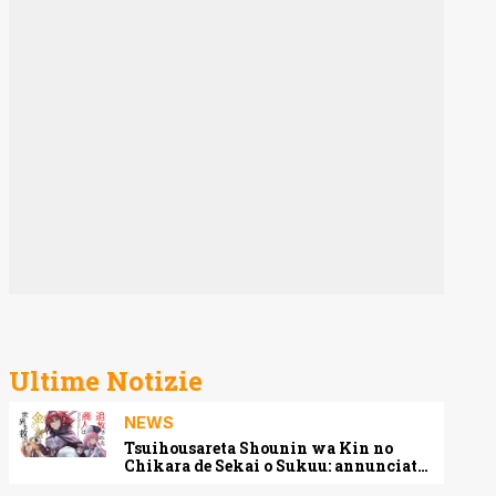
Ultime Notizie
NEWS
Tsuihousareta Shounin wa Kin no
Chikara de Sekai o Sukuu: annunciato
l’adattamento anime