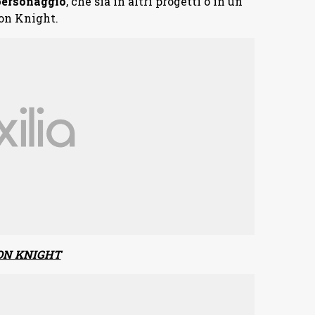
personaggio
, che sia in altri progetti o in un
on Knight.
OON KNIGHT