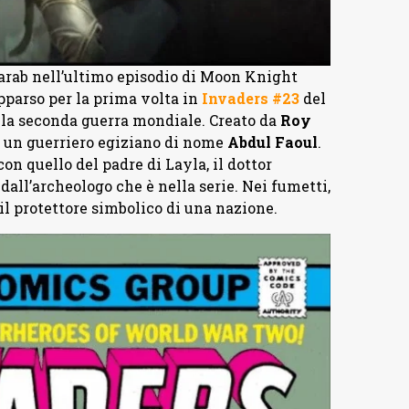
rab nell’ultimo episodio di Moon Knight
parso per la prima volta in
Invaders #23
del
lla seconda guerra mondiale. Creato da
Roy
 è un guerriero egiziano di nome
Abdul Faoul
.
n quello del padre di Layla, il dottor
all’archeologo che è nella serie. Nei fumetti,
il protettore simbolico di una nazione.