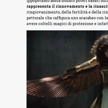
ippopotamo abbia donato poteri basati sull
rappresenta il rinnovamento e la rinasci
ringiovanimento, della fertilità e della ri
pettorale che raffigura uno scarabeo con le
avere coltelli magici di protezione e infatt