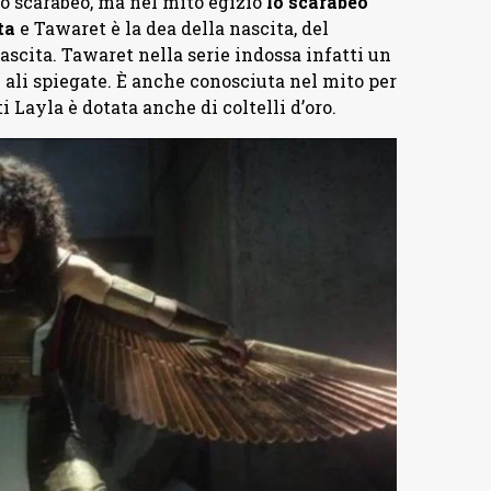
o scarabeo, ma nel mito egizio
lo scarabeo
ta
e Tawaret è la dea della nascita, del
nascita. Tawaret nella serie indossa infatti un
 ali spiegate. È anche conosciuta nel mito per
i Layla è dotata anche di coltelli d’oro.