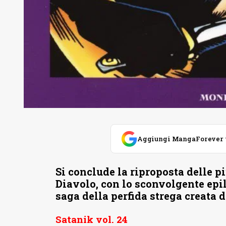
Aggiungi MangaForever tra
Si conclude la riproposta delle pi
Diavolo, con lo sconvolgente epi
saga della perfida strega creata
Satanik vol. 24