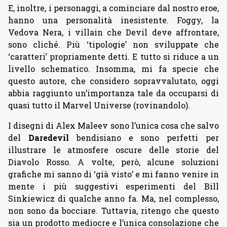
E, inoltre, i personaggi, a cominciare dal nostro eroe,
hanno una personalità inesistente. Foggy, la
Vedova Nera, i villain che Devil deve affrontare,
sono cliché. Più ‘tipologie’ non sviluppate che
‘caratteri’ propriamente detti. E tutto si riduce a un
livello schematico. Insomma, mi fa specie che
questo autore, che considero sopravvalutato, oggi
abbia raggiunto un’importanza tale da occuparsi di
quasi tutto il Marvel Universe (rovinandolo).
I disegni di Alex Maleev sono l’unica cosa che salvo
del
Daredevil
bendisiano e sono perfetti per
illustrare le atmosfere oscure delle storie del
Diavolo Rosso. A volte, però, alcune soluzioni
grafiche mi sanno di ‘già visto’ e mi fanno venire in
mente i più suggestivi esperimenti del Bill
Sinkiewicz di qualche anno fa. Ma, nel complesso,
non sono da bocciare. Tuttavia, ritengo che questo
sia un prodotto mediocre e l’unica consolazione che