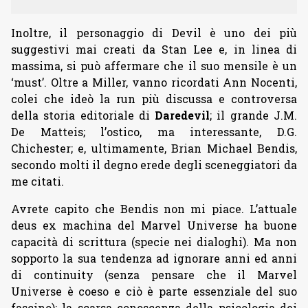
Inoltre, il personaggio di Devil è uno dei più
suggestivi mai creati da Stan Lee e, in linea di
massima, si può affermare che il suo mensile è un
‘must’. Oltre a Miller, vanno ricordati Ann Nocenti,
colei che ideò la run più discussa e controversa
della storia editoriale di
Daredevil
; il grande J.M.
De Matteis; l’ostico, ma interessante, D.G.
Chichester; e, ultimamente, Brian Michael Bendis,
secondo molti il degno erede degli sceneggiatori da
me citati.
Avrete capito che Bendis non mi piace. L’attuale
deus ex machina del Marvel Universe ha buone
capacità di scrittura (specie nei dialoghi). Ma non
sopporto la sua tendenza ad ignorare anni ed anni
di continuity (senza pensare che il Marvel
Universe è coeso e ciò è parte essenziale del suo
fascino); la scarsa conoscenza della psicologia dei