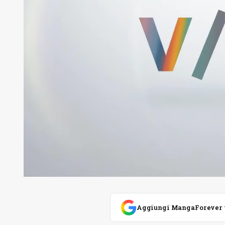
Aggiungi MangaForever tra