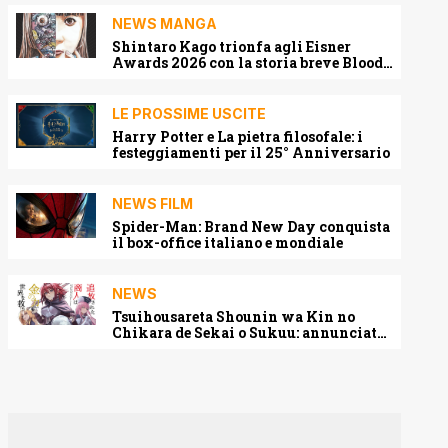
NEWS MANGA
Shintaro Kago trionfa agli Eisner
Awards 2026 con la storia breve Blood
Harvest
LE PROSSIME USCITE
Harry Potter e La pietra filosofale: i
festeggiamenti per il 25° Anniversario
NEWS FILM
Spider-Man: Brand New Day conquista
il box-office italiano e mondiale
NEWS
Tsuihousareta Shounin wa Kin no
Chikara de Sekai o Sukuu: annunciato
l’adattamento anime