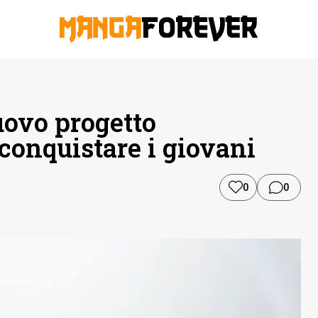
uovo progetto
conquistare i giovani
0
0