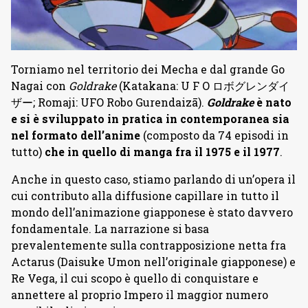
Torniamo nel territorio dei Mecha e dal grande Go
Nagai con
Goldrake
(Katakana: U F O ロボグレンダイ
ザー; Romaji: UFO Robo Gurendaizā).
Goldrake
è nato
e si è sviluppato in pratica in contemporanea sia
nel formato dell’anime
(composto da 74 episodi in
tutto)
che in quello di manga fra il 1975 e il 1977
.
Anche in questo caso, stiamo parlando di un’opera il
cui contributo alla diffusione capillare in tutto il
mondo dell’animazione giapponese è stato davvero
fondamentale. La narrazione si basa
prevalentemente sulla contrapposizione netta fra
Actarus (Daisuke Umon nell’originale giapponese) e
Re Vega, il cui scopo è quello di conquistare e
annettere al proprio Impero il maggior numero