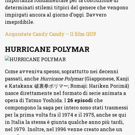
importanza fondamentale per la costruzione di
determinati stilemi titpici del genere che vengono
impirgati ancora al giorno d’oggi. Davvero
imeprdibile.
Acquistate Candy Candy – Il film QUI!
HURRICANE POLYMAR
Come avveniva spesso, soprattutto nei decenni
passati, anche
Hurricane Polymar
(Giapponese, Kanji
e Katakana: 破裏拳ポリマー; Romaji: Hariken Porimā)
nasce direttamente nel formato di serie animata a
opera di Tatsuo Yoshida. I
26 episodi
che
compongono la saga per intero sono stati trasmessi
per la prima volta fra il 1974 e il 1975, anche se qui
in Italia la stessa è giunta qualche anno più tardi,
nel 1979. Inoltre, nel 1996 venne creato anche un