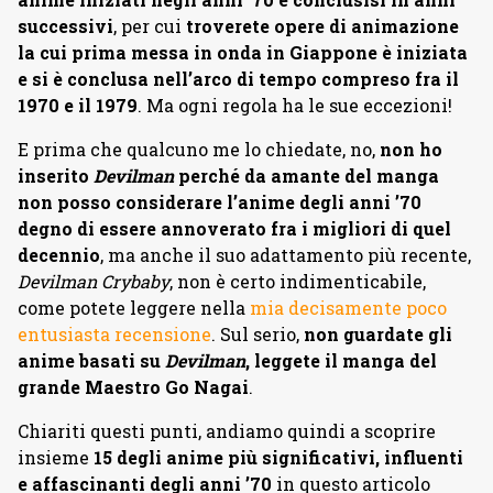
successivi
, per cui
troverete opere di animazione
la cui prima messa in onda in Giappone è iniziata
e si è conclusa nell’arco di tempo compreso fra il
1970 e il 1979
. Ma ogni regola ha le sue eccezioni!
E prima che qualcuno me lo chiedate, no,
non ho
inserito
Devilman
perché da amante del manga
non posso considerare l’anime degli anni ’70
degno di essere annoverato fra i migliori di quel
decennio
, ma anche il suo adattamento più recente,
Devilman Crybaby
, non è certo indimenticabile,
come potete leggere nella
mia decisamente poco
entusiasta recensione
. Sul serio,
non guardate gli
anime basati su
Devilman
, leggete il manga del
grande Maestro Go Nagai
.
Chiariti questi punti, andiamo quindi a scoprire
insieme
15 degli anime più significativi, influenti
e affascinanti degli anni ’70
in questo articolo