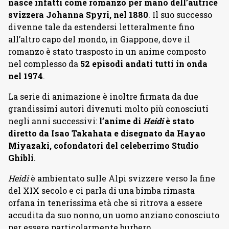
nasce infatti come romanzo per mano dell’autrice
svizzera Johanna Spyri, nel 1880
. Il suo successo
divenne tale da estendersi letteralmente fino
all’altro capo del mondo, in Giappone, dove il
romanzo è stato trasposto in un anime composto
nel complesso da
52 episodi andati tutti in onda
nel 1974
.
La serie di animazione è inoltre firmata da due
grandissimi autori divenuti molto più conosciuti
negli anni successivi:
l’anime di
Heidi
è stato
diretto da Isao Takahata e disegnato da Hayao
Miyazaki, cofondatori del celeberrimo Studio
Ghibli
.
Heidi
è ambientato sulle Alpi svizzere verso la fine
del XIX secolo e ci parla di una bimba rimasta
orfana in tenerissima età che si ritrova a essere
accudita da suo nonno, un uomo anziano conosciuto
per essere particolarmente burbero.