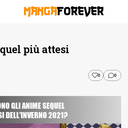
quel più attesi
0
0