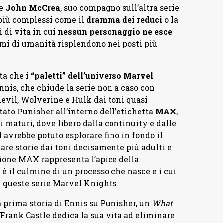
e
John McCrea
, suo compagno sull’altra serie
 più complessi come il
dramma dei reduci
o la
i di vita in cui
nessun personaggio ne esce
mi di umanità risplendono nei posti più
ota che
i “paletti” dell’universo Marvel
Ennis, che chiude la serie non a caso con
evil, Wolverine e Hulk dai toni quasi
to Punisher all’interno dell’etichetta
MAX
,
i maturi, dove libero dalla continuity e dalle
 avrebbe potuto esplorare fino in fondo il
re storie dai toni decisamente più adulti e
ione MAX rappresenta l’apice della
è il culmine di un processo che nasce e i cui
i queste serie Marvel Knights.
 prima storia di Ennis su Punisher, un
What
 Frank Castle dedica la sua vita ad eliminare