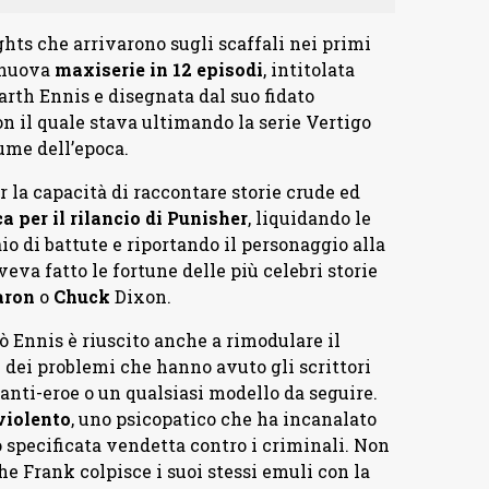
hts che arrivarono sugli scaffali nei primi
a nuova
maxiserie in 12 episodi
, intitolata
Garth Ennis e disegnata dal suo fidato
n il quale stava ultimando la serie Vertigo
ume dell’epoca.
 la capacità di raccontare storie crude ed
a per il rilancio di Punisher
, liquidando le
o di battute e riportando il personaggio alla
a fatto le fortune delle più celebri storie
aron
o
Chuck
Dixon.
ò Ennis è riuscito anche a rimodulare il
 dei problemi che hanno avuto gli scrittori
anti-eroe o un qualsiasi modello da seguire.
violento
, uno psicopatico che ha incanalato
 specificata vendetta contro i criminali. Non
he Frank colpisce i suoi stessi emuli con la