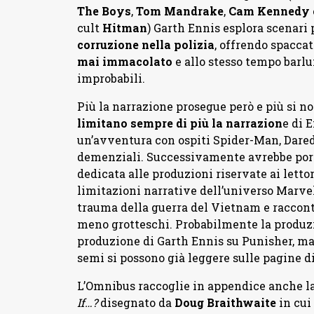
The Boys
,
Tom Mandrake
,
Cam Kennedy
cult
Hitman
) Garth Ennis esplora scenari
corruzione nella polizia
, offrendo spaccat
mai immacolato
e allo stesso tempo barlu
improbabili.
Più la narrazione prosegue però e più si n
limitano sempre di più la narrazion
e di 
un’avventura con ospiti Spider-Man, Dared
demenziali. Successivamente avrebbe porta
dedicata alle produzioni riservate ai lettor
limitazioni narrative dell’universo Marvel
trauma della guerra del Vietnam e racconta
meno grotteschi. Probabilmente la produz
produzione di Garth Ennis su Punisher, ma 
semi si possono già leggere sulle pagine d
L’Omnibus raccoglie in appendice anche la
If…?
disegnato da
Doug Braithwaite
in cui