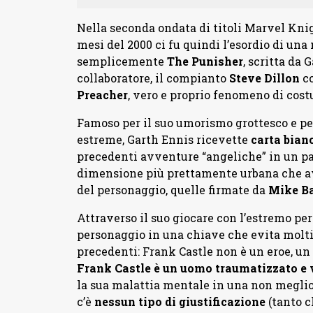
Nella seconda ondata di titoli Marvel Knig
mesi del 2000 ci fu quindi l’esordio di un
semplicemente
The Punisher
, scritta da 
collaboratore, il compianto
Steve Dillon
co
Preacher
, vero e proprio fenomeno di cost
Famoso per il suo umorismo grottesco e per
estreme, Garth Ennis ricevette
carta bianc
precedenti avventure “angeliche” in un pai
dimensione più prettamente urbana che avev
del personaggio, quelle firmate da
Mike B
Attraverso il suo giocare con l’estremo per
personaggio in una chiave che evita molti
precedenti: Frank Castle non è un eroe, un 
Frank Castle è un uomo traumatizzato e 
la sua malattia mentale in una non meglio
c’è
nessun tipo di giustificazione
(tanto c