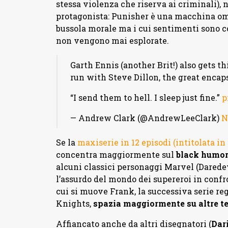
stessa violenza che riserva ai criminali),
protagonista: Punisher è una macchina omic
bussola morale ma i cui sentimenti sono c
non vengono mai esplorate.
Garth Ennis (another Brit!) also gets 
run with Steve Dillon, the great encaps
“I send them to hell. I sleep just fine.”
p
— Andrew Clark (@AndrewLeeClark)
N
Se la
maxiserie in 12 episodi (intitolata i
concentra maggiormente sul
black humor
alcuni classici personaggi Marvel (Daredevi
l’assurdo del mondo dei supereroi in confr
cui si muove Frank, la successiva serie re
Knights,
spazia maggiormente su altre t
Affiancato anche da altri disegnatori (
Dar