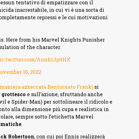
 nessun tentativo di empatizzare con il
ida inarrestabile, in cui vi è una sorta di
ompletamente repressi e le cui motivazioni
this. Here from his Marvel Knights Punisher
ulation of the character:
ic.twitter.com/Annh1Jp9HX
ovember 10, 2022
n maniera azzeccata Bentornato Frank)
si
 grottesco
e sull’azione, sfruttando anche
l e Spider-Man) per sottolineare il ridicolo e
onto alla dimensione più cupa e realistica in
golare, sempre sotto l’etichetta Marvel
ematiche
.
ick Robertson
, con cui poi Ennis realizzerà