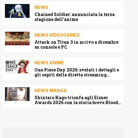
NEWS
Chained Soldier: annunciata la terza
stagione dell’anime
NEWS VIDEOGAMES
Attack on Titan 3 in arrivo a dicembre
su console e PC
NEWS ANIME
One Piece Day 2026: svelati i dettagli e
gli ospiti della diretta streaming
mondiale
NEWS MANGA
Shintaro Kago trionfa agli Eisner
Awards 2026 con la storia breve Blood
Harvest