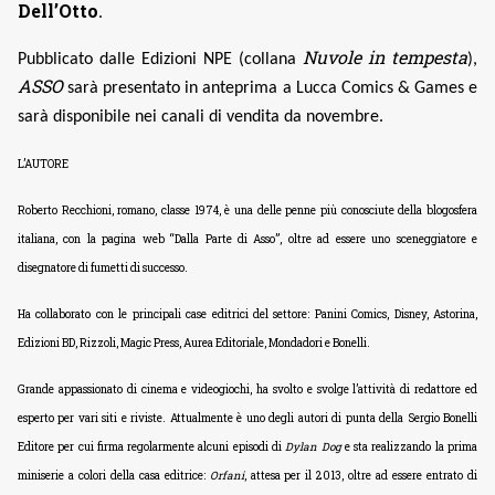
Dell’Otto
.
Nuvole in tempesta
Pubblicato dalle Edizioni NPE (collana
),
ASSO
sarà presentato in anteprima a Lucca Comics & Games e
sarà disponibile nei canali di vendita da novembre.
L’AUTORE
Roberto Recchioni, romano, classe 1974, è una delle penne più conosciute della blogosfera
italiana, con la pagina web “Dalla Parte di Asso”, oltre ad essere uno sceneggiatore e
disegnatore di fumetti di successo.
Ha collaborato con le principali case editrici del settore: Panini Comics, Disney, Astorina,
Edizioni BD, Rizzoli, Magic Press, Aurea Editoriale, Mondadori e Bonelli.
Grande appassionato di cinema e videogiochi, ha svolto e svolge l’attività di redattore ed
esperto per vari siti e riviste. Attualmente è uno degli autori di punta della Sergio Bonelli
Editore per cui firma regolarmente alcuni episodi di
Dylan Dog
e sta realizzando la prima
miniserie a colori della casa editrice:
Orfani
, attesa per il 2013, oltre ad essere entrato di