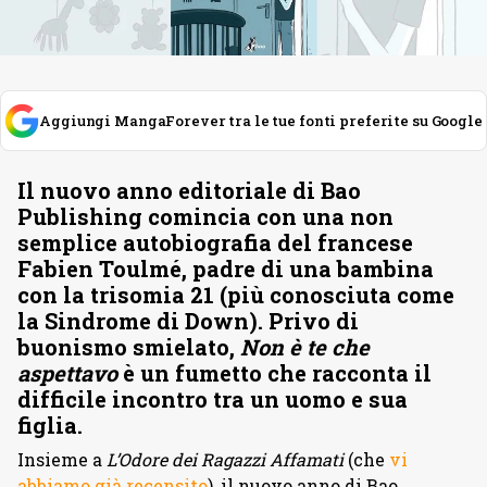
Aggiungi MangaForever tra le tue fonti preferite su Google
Il nuovo anno editoriale di Bao
Publishing comincia con una non
semplice autobiografia del francese
Fabien Toulmé, padre di una bambina
con la trisomia 21 (più conosciuta come
la Sindrome di Down). Privo di
buonismo smielato,
Non è te che
aspettavo
è un fumetto che racconta il
difficile incontro tra un uomo e sua
figlia.
Insieme a
L’Odore dei Ragazzi Affamati
(che
vi
abbiamo già recensito
), il nuovo anno di Bao