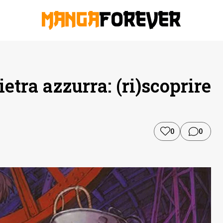
ietra azzurra: (ri)scoprire
0
0