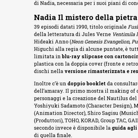
di Nadia, necessaria per i suoi piani di con
Nadia Il mistero della pietra
39 episodi datati 1990, titolo originale
Fush
della letteratura di Jules Verne
Ventimila l
Hideaki Anno (
Neon Genesis Evangelion, Pu
Higuchi alla regia di alcune puntate, è tut
limitata in
blu-ray slipcase con cartonci
plastica con la doppia cover (fronte e retr
dischi nella
versione rimasterizzata e re
Inoltre c’è un
doppio booklet
da consultare
dell’amaray. Il primo mostra il making of 
personaggi e la creazione del Nautilus de
Yoshiyuki Sadamoto (Character Design), M
(Animation Director), Shiro Sagisu (Musi
(Produttori), TOHO, KORAD, Group TAC, GA
secondo invece è disponibile la
guida agli
di quella finale.