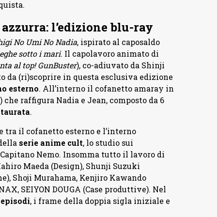
quista.
 azzurra: l’edizione blu-ray
igi No Umi No Nadia
, ispirato al caposaldo
eghe sotto i mari
. Il capolavoro animato di
nta al top! GunBuster
), co-adiuvato da Shinji
to da (ri)scoprire in questa esclusiva edizione
no esterno
. All’interno il cofanetto amaray in
o) che raffigura Nadia e Jean, composto da 6
staurata
.
 tra il cofanetto esterno e l’interno
della
serie anime cult
, lo studio sui
l Capitano Nemo. Insomma tutto il lavoro di
ahiro Maeda (Design), Shunji Suzuki
che), Shoji Murahama, Kenjiro Kawando
INAX, SEIYON DOUGA (Case produttive). Nel
 episodi
, i frame della doppia sigla iniziale e