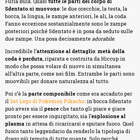
Furia Buia. Quasi
tutte le parti del corpo di
Sdentato si muovono
: le due orecchie, la testa, la
bocca, la lingua, le zampe anteriori, le ali, la coda.
Fanno eccezione sostanzialmente sono le zampe
posteriori poiché Sdentato è in posa da seduto sulle
due zampe. Una posa decisamente
adorabile
.
Incredibile l’
attenzione al dettaglio
:
metà della
coda è perduta
, riparata e costruita da Hiccup in
modo che possa volare di nuovo in simultanea
all’altra parte, come nei film. Entrambe le parti sono
muovibili per donare naturalezza al tutto.
Poi c’è la
parte componibile
come era accaduto per
il
Set Lego di Pokémon Pikachu
: in bocca Sdentato
può avere sia il
pesce
che tanto gli piace e giace
pronto per essere ingurgitato; sia l’
esplosione al
plasma
in attesa di ricaricarsi e sputare fuoco. Quel
fuoco tanto leggendario da renderlo la tipologia di
drago più temuta di tutte quante. Solo perché