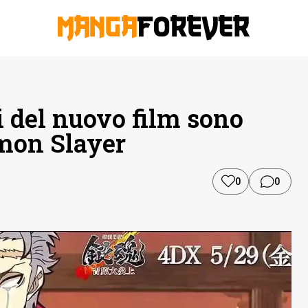
i del nuovo film sono
emon Slayer
0
0