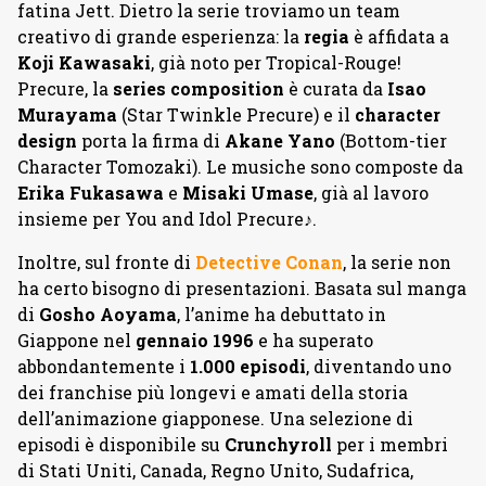
fatina Jett. Dietro la serie troviamo un team
creativo di grande esperienza: la
regia
è affidata a
Koji Kawasaki
, già noto per Tropical-Rouge!
Precure, la
series composition
è curata da
Isao
Murayama
(Star Twinkle Precure) e il
character
design
porta la firma di
Akane Yano
(Bottom-tier
Character Tomozaki). Le musiche sono composte da
Erika Fukasawa
e
Misaki Umase
, già al lavoro
insieme per You and Idol Precure♪.
Inoltre, sul fronte di
Detective Conan
, la serie non
ha certo bisogno di presentazioni. Basata sul manga
di
Gosho Aoyama
, l’anime ha debuttato in
Giappone nel
gennaio 1996
e ha superato
abbondantemente i
1.000 episodi
, diventando uno
dei franchise più longevi e amati della storia
dell’animazione giapponese. Una selezione di
episodi è disponibile su
Crunchyroll
per i membri
di Stati Uniti, Canada, Regno Unito, Sudafrica,