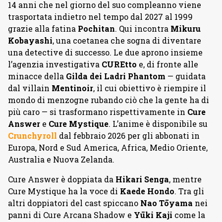
14 anni che nel giorno del suo compleanno viene
trasportata indietro nel tempo dal 2027 al 1999
grazie alla fatina
Pochitan
. Qui incontra
Mikuru
Kobayashi
, una coetanea che sogna di diventare
una detective di successo. Le due aprono insieme
l’agenzia investigativa
CUREtto
e, di fronte alle
minacce della
Gilda dei Ladri Phantom
— guidata
dal villain
Mentinoir
, il cui obiettivo è riempire il
mondo di menzogne rubando ciò che la gente ha di
più caro — si trasformano rispettivamente in
Cure
Answer
e
Cure Mystique
. L’anime è disponibile su
Crunchyroll
dal febbraio 2026 per gli abbonati in
Europa, Nord e Sud America, Africa, Medio Oriente,
Australia e Nuova Zelanda.
Cure Answer è doppiata da
Hikari Senga
, mentre
Cure Mystique ha la voce di
Kaede Hondo
. Tra gli
altri doppiatori del cast spiccano
Nao Tōyama
nei
panni di Cure Arcana Shadow e
Yūki Kaji
come la