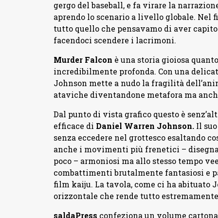
gergo del baseball, e fa virare la narrazion
aprendo lo scenario a livello globale. Nel f
tutto quello che pensavamo di aver capito
facendoci scendere i lacrimoni.
Murder Falcon
è una storia gioiosa quant
incredibilmente profonda. Con una delica
Johnson mette a nudo la fragilità dell’an
ataviche diventandone metafora ma anche 
Dal punto di vista grafico questo è senz’al
efficace di
Daniel Warren Johnson.
Il suo
senza eccedere nel grottesco esaltando cos
anche i movimenti più frenetici – disegna
poco – armoniosi ma allo stesso tempo veem
combattimenti brutalmente fantasiosi e pa
film kaiju. La tavola, come ci ha abituato
orizzontale che rende tutto estremamente 
saldaPress
confeziona un volume cartonato