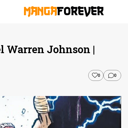
el Warren Johnson |
0
0