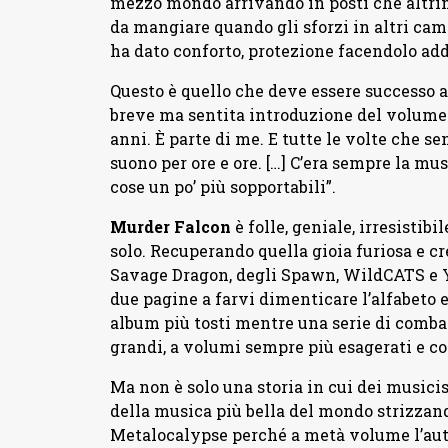
mezzo mondo arrivando in posti che altrim
da mangiare quando gli sforzi in altri campi
ha dato conforto, protezione facendolo add
Questo è quello che deve essere successo 
breve ma sentita introduzione del volume 
anni. È parte di me. E tutte le volte che se
suono per ore e ore. […] C’era sempre la mu
cose un po’ più sopportabili”.
Murder Falcon
è folle, geniale, irresisti
solo. Recuperando quella gioia furiosa e c
Savage Dragon, degli Spawn, WildCATS e 
due pagine a farvi dimenticare l’alfabeto 
album più tosti mentre una serie di comba
grandi, a volumi sempre più esagerati e co
Ma non è solo una storia in cui dei musici
della musica più bella del mondo strizzan
Metalocalypse perché a metà volume l’autor