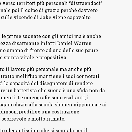
e verso territori più personali “distraendoci”
inale poi il colpo di grazia perché davvero
 sulle vicende di Jake viene capovolto
o le prime suonate con gli amici ma è anche
tezza disarmante infatti Daniel Warren
imo umano di fronte ad una delle sue paure
spinta vitale e propositiva.
tro il lavoro più personale ma anche più
 tratto mellifluo mantiene i suoi connotati
ì la capacità del disegnatore di rendere
re un batterista che suona è una sfida non da
enti. Le coreografie sono esaltanti, i
gano dazio alla scuola shonen nipponica e ai
 Johnson, predilige una costruzione
scorrevole e molto ritmato.
 elegantissimo che si segnala per il