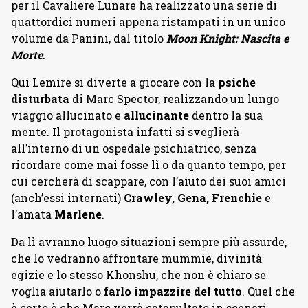
per il Cavaliere Lunare ha realizzato una serie di
quattordici numeri appena ristampati in un unico
volume da Panini, dal titolo
Moon Knight: Nascita e
Morte
.
Qui Lemire si diverte a giocare con la
psiche
disturbata
di Marc Spector, realizzando un lungo
viaggio allucinato e
allucinante
dentro la sua
mente. Il protagonista infatti si sveglierà
all’interno di un ospedale psichiatrico, senza
ricordare come mai fosse lì o da quanto tempo, per
cui cercherà di scappare, con l’aiuto dei suoi amici
(anch’essi internati)
Crawley, Gena, Frenchie
e
l’amata
Marlene
.
Da lì avranno luogo situazioni sempre più assurde,
che lo vedranno affrontare mummie, divinità
egizie e lo stesso Khonshu, che non è chiaro se
voglia aiutarlo o
farlo impazzire del tutto
. Quel che
è certo è che Marc verrà catapultato in scenari