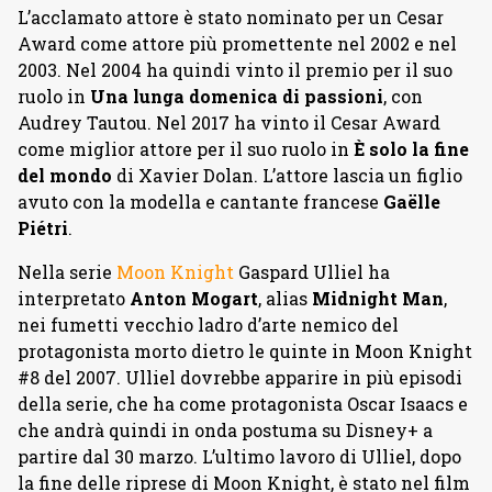
L’acclamato attore è stato nominato per un Cesar
Award come attore più promettente nel 2002 e nel
2003. Nel 2004 ha quindi vinto il premio per il suo
ruolo in
Una lunga domenica di passioni
, con
Audrey Tautou. Nel 2017 ha vinto il Cesar Award
come miglior attore per il suo ruolo in
È solo la fine
del mondo
di Xavier Dolan. L’attore lascia un figlio
avuto con la modella e cantante francese
Gaëlle
Piétri
.
Nella serie
Moon Knight
Gaspard Ulliel ha
interpretato
Anton Mogart
, alias
Midnight Man
,
nei fumetti vecchio ladro d’arte nemico del
protagonista morto dietro le quinte in Moon Knight
#8 del 2007. Ulliel dovrebbe apparire in più episodi
della serie, che ha come protagonista Oscar Isaacs e
che andrà quindi in onda postuma su Disney+ a
partire dal 30 marzo. L’ultimo lavoro di Ulliel, dopo
la fine delle riprese di Moon Knight, è stato nel film