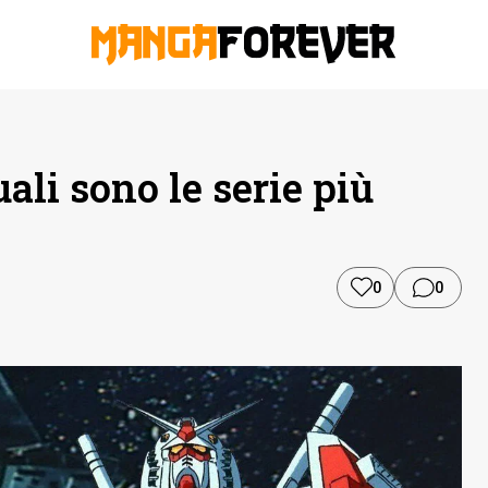
li sono le serie più
0
0