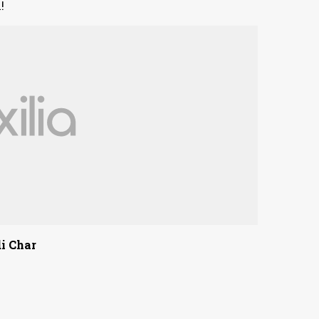
!
i Char