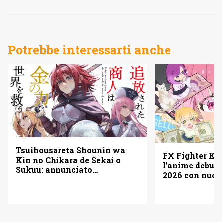
Potrebbe interessarti anche
Tsuihousareta Shounin wa
FX Fighter Ku
Kin no Chikara de Sekai o
l’anime debutt
Sukuu: annunciato
2026 con nuov
l’adattamento anime
cast