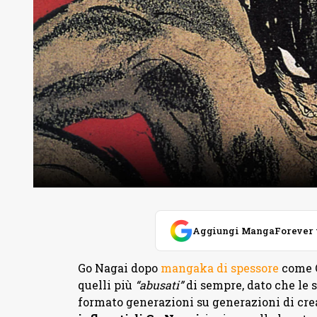
Aggiungi MangaForever tra
Go Nagai dopo
mangaka di spessore
come O
quelli più
“abusati”
di sempre, dato che le
formato generazioni su generazioni di cre