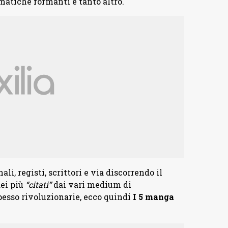
ematiche formanti e tanto altro.
i, registi, scrittori e via discorrendo il
dei più
“citati”
dai vari medium di
spesso rivoluzionarie, ecco quindi
I 5 manga