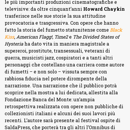
le più importanti produzioni cinematografiche e
televisive: da oltre cinquant’anni
Howard Chaykin
trasferisce nelle sue storie la sua attitudine
provocatoria e trasgressiva. Con opere che hanno
fatto la storia del fumetto statunitense come
Black
Kiss
,
American Flagg!
,
Time2
e
The Divided States of
Hysteria
ha dato vita in maniera magistrale a
supereroi, prostitute, transessuali, veterani di
guerra, musicisti jazz, cospiratori e a tanti altri
personaggi che costellano una carriera come autore
di fumetti – e non solo – vissuta sempre con
rabbiosa fiducia nel potere dirompente della
narrazione. Una narrazione che il pubblico potrà
scoprire nella mostra a lui dedicata, allestita alla
Fondazione Banca del Monte: un’ampia
retrospettiva realizzata con opere non pubbliche di
collezionisti italiani e alcuni dei suoi lavori più
recenti. L’autore sarà presente al festival ospite di
SaldaPress, che porterà tra gli altri l’Omnibus di