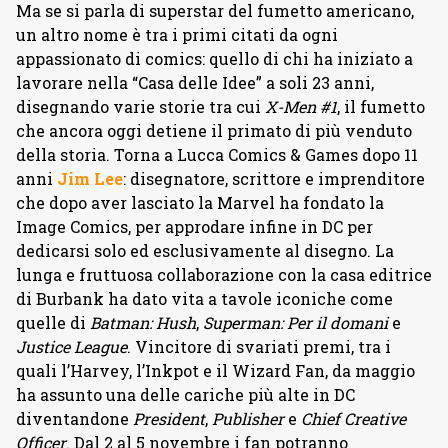
Ma se si parla di superstar del fumetto americano,
un altro nome è tra i primi citati da ogni
appassionato di comics: quello di chi ha iniziato a
lavorare nella “Casa delle Idee” a soli 23 anni,
disegnando varie storie tra cui
X-Men #1
, il fumetto
che ancora oggi detiene il primato di più venduto
della storia. Torna a Lucca Comics & Games dopo 11
anni
Jim Lee
: disegnatore, scrittore e imprenditore
che dopo aver lasciato la Marvel ha fondato la
Image Comics, per approdare infine in DC per
dedicarsi solo ed esclusivamente al disegno. La
lunga e fruttuosa collaborazione con la casa editrice
di Burbank ha dato vita a tavole iconiche come
quelle di
Batman: Hush
,
Superman: Per il domani
e
Justice League
. Vincitore di svariati premi, tra i
quali l’Harvey, l’Inkpot e il Wizard Fan, da maggio
ha assunto una delle cariche più alte in DC
diventandone
President
,
Publisher
e
Chief Creative
Officer
. Dal 2 al 5 novembre i fan potranno