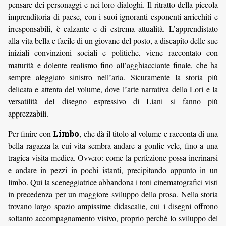
pensare dei personaggi e nei loro dialoghi. Il ritratto della piccola
imprenditoria di paese, con i suoi ignoranti esponenti arricchiti e
irresponsabili, è calzante e di estrema attualità. L’apprendistato
alla vita bella e facile di un giovane del posto, a discapito delle sue
iniziali convinzioni sociali e politiche, viene raccontato con
maturità e dolente realismo fino all’agghiacciante finale, che ha
sempre aleggiato sinistro nell’aria. Sicuramente la storia più
delicata e attenta del volume, dove l’arte narrativa della Lori e la
versatilità del disegno espressivo di Liani si fanno più
apprezzabili.
Per finire con
Limbo
, che dà il titolo al volume e racconta di una
bella ragazza la cui vita sembra andare a gonfie vele, fino a una
tragica visita medica. Ovvero: come la perfezione possa incrinarsi
e andare in pezzi in pochi istanti, precipitando appunto in un
limbo. Qui la sceneggiatrice abbandona i toni cinematografici visti
in precedenza per un maggiore sviluppo della prosa. Nella storia
trovano largo spazio ampissime didascalie, cui i disegni offrono
soltanto accompagnamento visivo, proprio perché lo sviluppo del