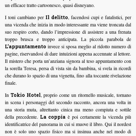
un efficace tratto cartoonesco, quasi disneyano.
I toni cambiano per
Il delitto
, facendosi cupi e fatalistici, per
una vicenda che inizia in modo interessante ma viene troncata dal
suo respiro corto, dando l’impressione di assistere a una frenata
troppo brusca e troppo anticipata. La piccola parabola de
L’appuntamento
invece si sposa meglio al ridotto numero di
pagine, riservandosi di dare intuizioni appena accennate al lettore.
Il mistero che porta un’anziana signora al teso appuntamento con
la sorella Teresa, persa di vista sin da bambina, si svela in ricordi
che durano lo spazio di una vignetta, fino alla toccante rivelazione
finale.
In
Tokio Hotel
, proprio come un ritornello musicale, tornano
in scena i personaggi del secondo racconto, ancora una volta in
una storia muta, altrettanto cinica ma meno compiuta e sottile
della precedente.
La coppia
è poi certamente la vicenda più
identificatrice del panorama in cui si muove il libro. Qui il nordest
non è solo uno spazio fisico ma si insinua anche nel modo di