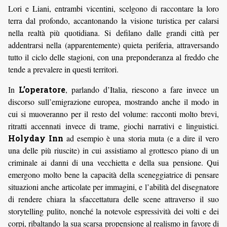
Lori e Liani, entrambi vicentini, scelgono di raccontare la loro
terra dal profondo, accantonando la visione turistica per calarsi
nella realtà più quotidiana. Si defilano dalle grandi città per
addentrarsi nella (apparentemente) quieta periferia, attraversando
tutto il ciclo delle stagioni, con una preponderanza al freddo che
tende a prevalere in questi territori.
In
L’operatore
, parlando d’Italia, riescono a fare invece un
discorso sull’emigrazione europea, mostrando anche il modo in
cui si muoveranno per il resto del volume: racconti molto brevi,
ritratti accennati invece di trame, giochi narrativi e linguistici.
Holyday Inn
ad esempio è una storia muta (e a dire il vero
una delle più riuscite) in cui assistiamo al grottesco piano di un
criminale ai danni di una vecchietta e della sua pensione. Qui
emergono molto bene la capacità della sceneggiatrice di pensare
situazioni anche articolate per immagini, e l’abilità del disegnatore
di rendere chiara la sfaccettatura delle scene attraverso il suo
storytelling pulito, nonché la notevole espressività dei volti e dei
corpi, ribaltando la sua scarsa propensione al realismo in favore di