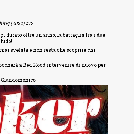
ing (2022) #12
i durato oltre un anno, la battaglia fra i due
clude!
rmai svelata e non resta che scoprire chi
toccherà a Red Hood intervenire di nuovo per
i Giandomenico!