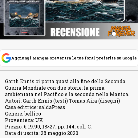
Aggiungi MangaForever tra le tue fonti preferite su Google
Garth Ennis ci porta quasi alla fine della Seconda
Guerra Mondiale con due storie
:
la prima
ambientata nel Pacifico e la seconda nella Manica.
Autori
:
Garth Ennis (testi) Tomas Aira (disegni)
Casa editrice
:
saldaPress
Genere
:
bellico
Provenieza
:
UK
Prezzo
:
€ 19.90, 18×27, pp. 144, col., C.
Data di uscita
:
28 maggio 2020