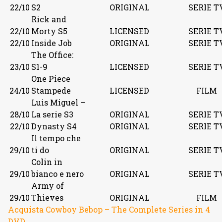
22/10
S2
ORIGINAL
SERIE T
Rick and
22/10
Morty S5
LICENSED
SERIE T
22/10
Inside Job
ORIGINAL
SERIE T
The Office:
23/10
S1-9
LICENSED
SERIE T
One Piece
24/10
Stampede
LICENSED
FILM
Luis Miguel –
28/10
La serie S3
ORIGINAL
SERIE T
22/10
Dynasty S4
ORIGINAL
SERIE T
Il tempo che
29/10
ti do
ORIGINAL
SERIE T
Colin in
29/10
bianco e nero
ORIGINAL
SERIE T
Army of
29/10
Thieves
ORIGINAL
FILM
Acquista Cowboy Bebop – The Complete Series in 4
DVD