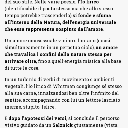
del suo stile. Nelle varie poesie,
l’Io lirico
(identificabile il poeta stesso ma che allo stesso
tempo potrebbe trascenderlo)
si fonde e sfuma
all’interno della Natura, dell’energia universale
che essa rappresenta sospinto dall’amore
.
Un amore omosessuale vicino e lontano (quasi
simultaneamente in un perpetuo ciclo),
un amore
che travalica i confini della natura stessa per
arrivare oltre
, fino a quell’energia mistica alla base
di tutte le cose.
In un turbinio di verbi di movimento e ambienti
vegetali, l’Io lirico di Whitman congiunge sé stesso
alla sua carne, innalzandosi ben oltre l’infinito del
sentire, accompagnando con lui un lettore lasciato
inerme, stupito, felice.
E
dopo l’apoteosi dei versi
, si conclude il percorso
visivo guidato da un
Selznick
giustamente (vista