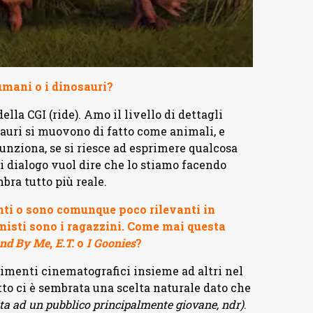
 umani o i dinosauri?
ella CGI (ride). Amo il livello di dettagli
auri si muovono di fatto come animali, e
unziona, se si riesce ad esprimere qualcosa
i dialogo vuol dire che lo stiamo facendo
bra tutto più reale.
enti o sono comunque poco rilevanti in
onisti sono i ragazzini. Come mai questa
nd By Me
,
E.T.
o
I Goonies
?
menti cinematografici insieme ad altri nel
utto ci è sembrata una scelta naturale dato che
lta ad un pubblico principalmente giovane, ndr)
.