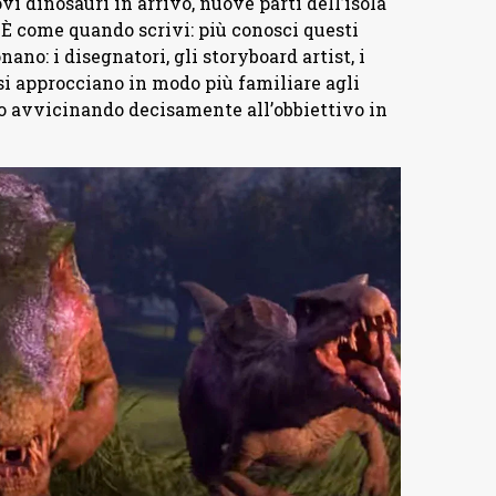
vi dinosauri in arrivo, nuove parti dell’isola
 È come quando scrivi: più conosci questi
nano: i disegnatori, gli storyboard artist, i
ti si approcciano in modo più familiare agli
mo avvicinando decisamente all’obbiettivo in