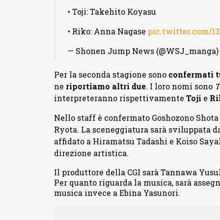
• Toji: Takehito Koyasu
• Riko: Anna Nagase
pic.twitter.com/
— Shonen Jump News (@WSJ_manga
Per la seconda stagione sono
confermati t
ne
riportiamo altri due
. I loro nomi sono
T
interpreteranno rispettivamente
Toji
e
Ri
Nello staff è confermato Goshozono Shota a
Ryota. La sceneggiatura sarà sviluppata da
affidato a Hiramatsu Tadashi e Koiso Saya
direzione artistica.
Il produttore della CGI sarà Tannawa Yusuke
Per quanto riguarda la musica, sarà assegn
musica invece a Ebina Yasunori.