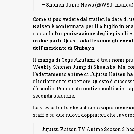
— Shonen Jump News (@WSJ_manga
Come si può vedere dal trailer, la data di 
Kaisen è confermata per il 6 luglio in G
riguarda
l’organizzazione degli episodi e
in due parti
. Questi
adatteranno gli eventi
dell’incidente di Shibuya
.
Il manga di Gege Akutami è tra i nomi più 
Weekly Shonen Jump di Shueisha. Ma, com
l’adattamento anime di Jujutsu Kaisen ha c
ulteriormente superiore. Questo è successo
d’esordio. Per questo motivo moltissimi a
seconda stagione.
La stessa fonte che abbiamo sopra menzion
staff e su due nuovi doppiatori che lavore
Jujutsu Kaisen TV Anime Season 2 has