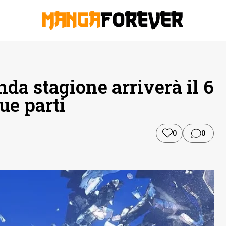
nda stagione arriverà il 6
due parti
0
0