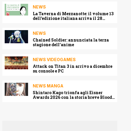
NEWS
La Taverna di Mezzanotte: il volume 13
dell’edizione italiana arriva il 28
agosto 2026
NEWS
Chained Soldier: annunciata la terza
stagione dell’anime
NEWS VIDEOGAMES
Attack on Titan 3 in arrivo a dicembre
su console e PC
NEWS MANGA
Shintaro Kago trionfa agli Eisner
Awards 2026 con la storia breve Blood
Harvest