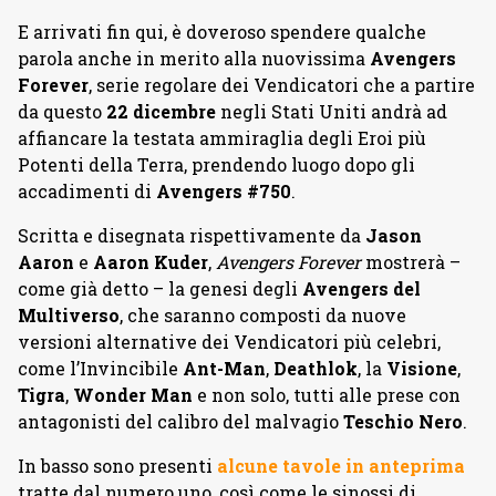
E arrivati fin qui, è doveroso spendere qualche
parola anche in merito alla nuovissima
Avengers
Forever
, serie regolare dei Vendicatori che a partire
da questo
22 dicembre
negli Stati Uniti andrà ad
affiancare la testata ammiraglia degli Eroi più
Potenti della Terra, prendendo luogo dopo gli
accadimenti di
Avengers #750
.
Scritta e disegnata rispettivamente da
Jason
Aaron
e
Aaron Kuder
,
Avengers Forever
mostrerà –
come già detto – la genesi degli
Avengers del
Multiverso
, che saranno composti da nuove
versioni alternative dei Vendicatori più celebri,
come l’Invincibile
Ant-Man
,
Deathlok
, la
Visione
,
Tigra
,
Wonder Man
e non solo, tutti alle prese con
antagonisti del calibro del malvagio
Teschio Nero
.
In basso sono presenti
alcune tavole in anteprima
tratte dal numero uno, così come le sinossi di