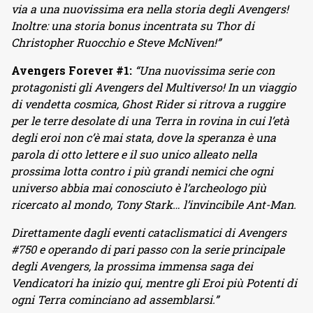
via a una nuovissima era nella storia degli Avengers!
Inoltre: una storia bonus incentrata su Thor di
Christopher Ruocchio e Steve McNiven!”
Avengers Forever #1:
“Una nuovissima serie con
protagonisti gli Avengers del Multiverso! In un viaggio
di vendetta cosmica, Ghost Rider si ritrova a ruggire
per le terre desolate di una Terra in rovina in cui l’età
degli eroi non c’è mai stata, dove la speranza è una
parola di otto lettere e il suo unico alleato nella
prossima lotta contro i più grandi nemici che ogni
universo abbia mai conosciuto è l’archeologo più
ricercato al mondo, Tony Stark… l’invincibile Ant-Man.
Direttamente dagli eventi cataclismatici di Avengers
#750 e operando di pari passo con la serie principale
degli Avengers, la prossima immensa saga dei
Vendicatori ha inizio qui, mentre gli Eroi più Potenti di
ogni Terra cominciano ad assemblarsi.”