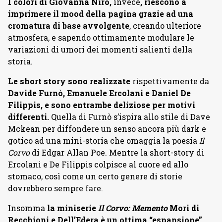
I colori di Giovanna Niro,
invece
, riescono a
imprimere il mood della pagina grazie ad una
cromatura di base avvolgente
, creando ulteriore
atmosfera, e sapendo ottimamente modulare le
variazioni di umori dei momenti salienti della
storia.
Le short story sono realizzate
rispettivamente da
Davide Furnò, Emanuele Ercolani e Daniel De
Filippis, e sono entrambe deliziose per motivi
differenti.
Quella di Furnò s’ispira allo stile di Dave
Mckean per diffondere un senso ancora più dark e
gotico ad una mini-storia che omaggia la poesia
Il
Corvo
di Edgar Allan Poe. Mentre la short-story di
Ercolani e De Filippis colpisce al cuore ed allo
stomaco, così come un certo genere di storie
dovrebbero sempre fare.
Insomma
la miniserie
Il Corvo: Memento
Mori di
Recchioni e Dell’Edera è un ottima “espansione”