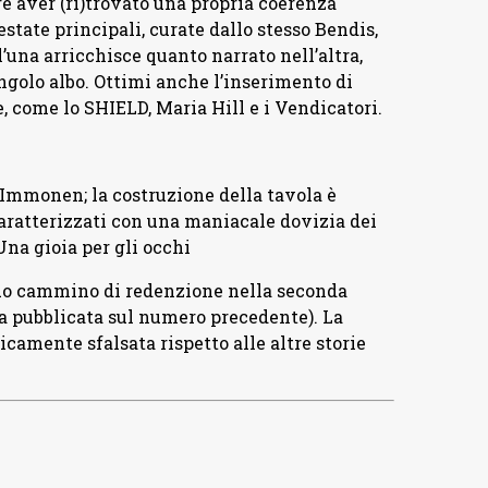
re aver (ri)trovato una propria coerenza
estate principali, curate dallo stesso Bendis,
’una arricchisce quanto narrato nell’altra,
ingolo albo. Ottimi anche l’inserimento di
 come lo SHIELD, Maria Hill e i Vendicatori.
o Immonen; la costruzione della tavola è
caratterizzati con una maniacale dovizia dei
 Una gioia per gli occhi
uo cammino di redenzione nella seconda
ta pubblicata sul numero precedente). La
camente sfalsata rispetto alle altre storie