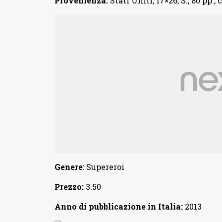
Provenienza:
Stati Uniti, 17×26, S., 80 pp., c
Genere
: Supereroi
Prezzo:
3.50
Anno di pubblicazione in Italia:
2013