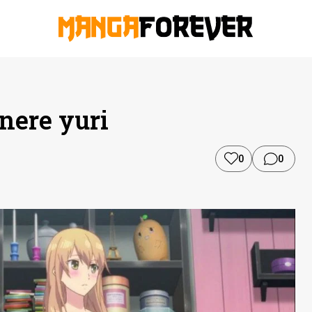
enere yuri
0
0