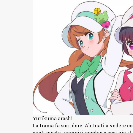
Yurikuma arashi
La trama fa sorridere. Abituati a vedere c
quali mostri, vampiri, zombie e così via, i