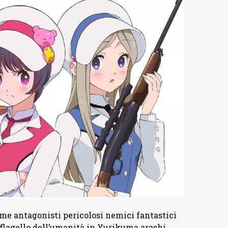
ome antagonisti pericolosi nemici fantastici
l flagello dell’umanità in Yurikuma arashi