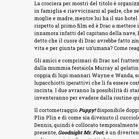
La crociera per mostri del titolo è organizz
in famiglia e riavvicinarsi al padre, che s
moglie e madre, mentre lui ha il suo hotel d
rispetto al primo film ed è Drac a mettere i
innamora infatti del capitano della nave,
detto che il cuore di Drac avrebbe fatto
zin
vita e per giunta per un’umana? Come rea
Gli amici e comprimari di Drac nel frattem
dalla mummia festaiola Murray al gelatin
coppia di lupi mannari Wayne e Wanda, so
lupacchiotti iperattivi che li fa essere c
incinta. I due avranno la possibilità di star
inventeranno per evadere dalla routine q
Il cortometraggio
Puppy!
disponibile doppia
Plin Plin e di come sia divenuto il cuccio
Dennis, quindi è collocato temporalmente fr
presente,
Goodnight Mr. Foot
, è un diverte