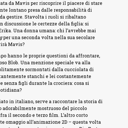
ata da Mavis per riscoprire il piacere di stare
ente lontano presa dalle responsabilità di
a gestire. Stavolta i ruoli si ribaltano
n discussione le certezze della figlia: si
 Erika. Una donna umana: chi l’avrebbe mai
g
per una seconda volta nella sua secolare
girà Mavis?
po hanno le proprie questioni da affrontare,
oso Blob. Una menzione speciale va alla
litamente sormontati dalla cucciolata di
ostantemente stanchi e lei costantemente
e senza figli durante la crociera: cosa si
uotidiana?
to in italiano, serve a raccontare la storia di
lo adorabilmente mostruoso del piccolo
a il secondo e terzo film. L’altro corto
nte omaggio all’animazione 2D – questa volta