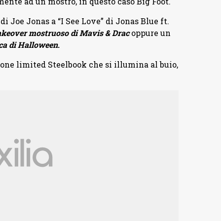
mente ad un mostro, in questo caso Big Foot.
 di Joe Jonas a “I See Love” di Jonas Blue ft.
akeover mostruoso di Mavis & Drac
oppure un
cca di Halloween
.
one limited Steelbook che si illumina al buio,