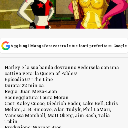
Aggiungi MangaForever tra le tue fonti preferite su Google
Harley e la sua banda dovranno vedersela con una
cattiva vera
:
la Queen of Fables!
Episodio 07
:
The Line
Durata
:
22 min ca.
Regia
:
Juan Meza-Leon
Sceneggiatura
:
Laura Moran
Cast
:
Kaley Cuoco, Diedrich Bader, Lake Bell, Chris
Meloni, J. B. Smoove, Alan Tudyk, Phil LaMarr,
Vanessa Marshall, Matt Oberg, Jim Rash, Talia
Tabin
Produzione
:
Warner Bros.