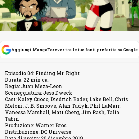
Aggiungi MangaForever tra le tue fonti preferite su Google
Episodio 04
:
Finding Mr. Right
Durata
:
22 min ca.
Regia
:
Juan Meza-Leon
Sceneggiatura
:
Jess Dweck
Cast
:
Kaley Cuoco, Diedrich Bader, Lake Bell, Chris
Meloni, J. B. Smoove, Alan Tudyk, Phil LaMarr,
Vanessa Marshall, Matt Oberg, Jim Rash, Talia
Tabin
Produzione
:
Warner Bros.
Distribuzione
:
DC Universe
Data di uscita
:
20 dicembre 2019