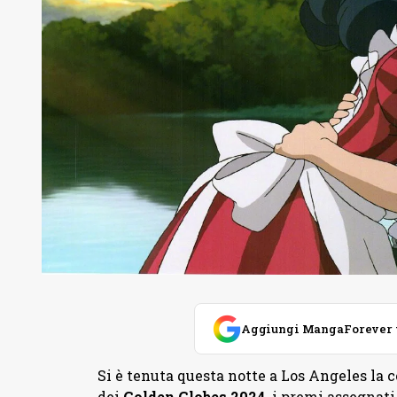
Aggiungi MangaForever tra
Si è tenuta questa notte a Los Angeles la 
dei
Golden Globes 2024
, i premi assegnat