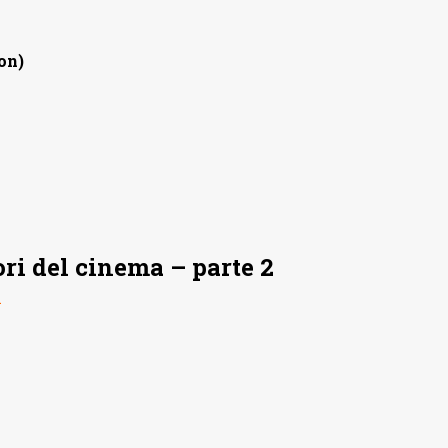
on)
ori del cinema – parte 2
l