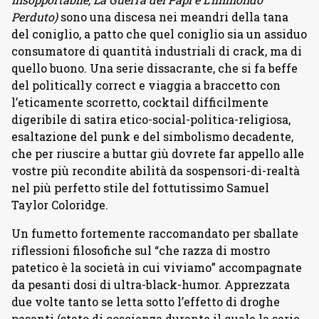
Perduto)
sono una discesa nei meandri della tana
del coniglio, a patto che quel coniglio sia un assiduo
consumatore di quantità industriali di crack, ma di
quello buono. Una serie dissacrante, che si fa beffe
del politically correct e viaggia a braccetto con
l’eticamente scorretto, cocktail difficilmente
digeribile di satira etico-social-politica-religiosa,
esaltazione del punk e del simbolismo decadente,
che per riuscire a buttar giù dovrete far appello alle
vostre più recondite abilità da sospensori-di-realtà
nel più perfetto stile del fottutissimo Samuel
Taylor Coloridge.
Un fumetto fortemente raccomandato per sballate
riflessioni filosofiche sul “che razza di mostro
patetico è la società in cui viviamo” accompagnate
da pesanti dosi di ultra-black-humor. Apprezzata
due volte tanto se letta sotto l’effetto di droghe
pesanti (stato di coscienza durante il quale la serie