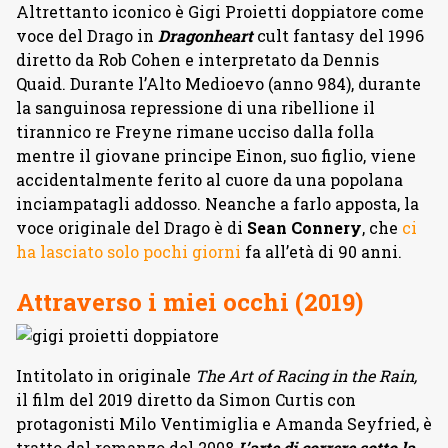
Altrettanto iconico è Gigi Proietti doppiatore come
voce del Drago in
Dragonheart
cult fantasy del 1996
diretto da Rob Cohen e interpretato da Dennis
Quaid. Durante l’Alto Medioevo (anno 984), durante
la sanguinosa repressione di una ribellione il
tirannico re Freyne rimane ucciso dalla folla
mentre il giovane principe Einon, suo figlio, viene
accidentalmente ferito al cuore da una popolana
inciampatagli addosso. Neanche a farlo apposta, la
voce originale del Drago è di
Sean Connery
, che
ci
ha lasciato solo pochi giorni
fa all’età di 90 anni.
Attraverso i miei occhi (2019)
Intitolato in originale
The Art of Racing in the Rain,
il film del 2019 diretto da Simon Curtis con
protagonisti Milo Ventimiglia e Amanda Seyfried, è
tratto dal romanzo del 2008
L’arte di correre sotto la