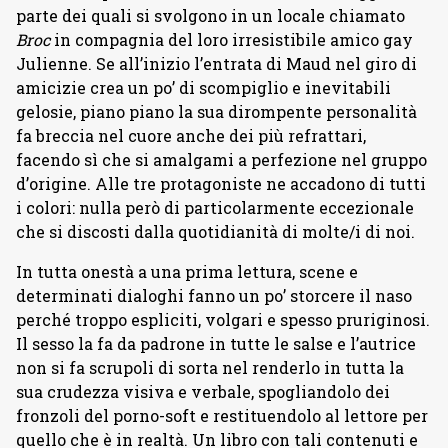
parte dei quali si svolgono in un locale chiamato
Broc
in compagnia del loro irresistibile amico gay
Julienne. Se all’inizio l’entrata di Maud nel giro di
amicizie crea un po’ di scompiglio e inevitabili
gelosie, piano piano la sua dirompente personalità
fa breccia nel cuore anche dei più refrattari,
facendo sì che si amalgami a perfezione nel gruppo
d’origine. Alle tre protagoniste ne accadono di tutti
i colori: nulla però di particolarmente eccezionale
che si discosti dalla quotidianità di molte/i di noi.
In tutta onestà a una prima lettura, scene e
determinati dialoghi fanno un po’ storcere il naso
perché troppo espliciti, volgari e spesso pruriginosi.
Il sesso la fa da padrone in tutte le salse e l’autrice
non si fa scrupoli di sorta nel renderlo in tutta la
sua crudezza visiva e verbale, spogliandolo dei
fronzoli del porno-soft e restituendolo al lettore per
quello che è in realtà. Un libro con tali contenuti e