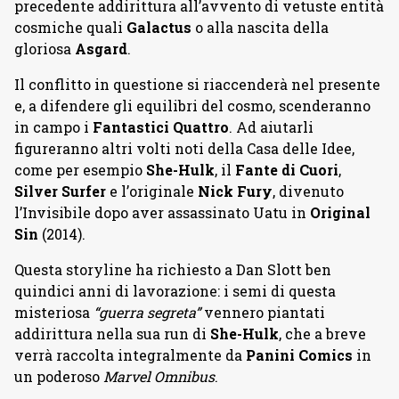
precedente addirittura all’avvento di vetuste entità
cosmiche quali
Galactus
o alla nascita della
gloriosa
Asgard
.
Il conflitto in questione si riaccenderà nel presente
e, a difendere gli equilibri del cosmo, scenderanno
in campo i
Fantastici Quattro
. Ad aiutarli
figureranno altri volti noti della Casa delle Idee,
come per esempio
She-Hulk
, il
Fante di Cuori
,
Silver Surfer
e l’originale
Nick Fury
, divenuto
l’Invisibile dopo aver assassinato Uatu in
Original
Sin
(2014).
Questa storyline ha richiesto a Dan Slott ben
quindici anni di lavorazione: i semi di questa
misteriosa
“guerra segreta”
vennero piantati
addirittura nella sua run di
She-Hulk
, che a breve
verrà raccolta integralmente da
Panini Comics
in
un poderoso
Marvel Omnibus
.