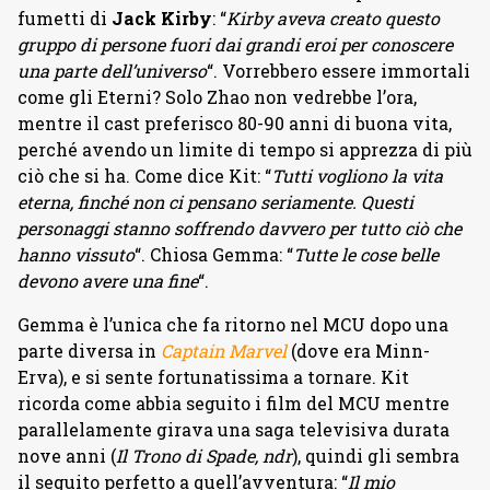
fumetti di
Jack Kirby
: “
Kirby aveva creato questo
gruppo di persone fuori dai grandi eroi per conoscere
una parte dell’universo
“. Vorrebbero essere immortali
come gli Eterni? Solo Zhao non vedrebbe l’ora,
mentre il cast preferisco 80-90 anni di buona vita,
perché avendo un limite di tempo si apprezza di più
ciò che si ha. Come dice Kit: “
Tutti vogliono la vita
eterna, finché non ci pensano seriamente. Questi
personaggi stanno soffrendo davvero per tutto ciò che
hanno vissuto
“. Chiosa Gemma: “
Tutte le cose belle
devono avere una fine
“.
Gemma è l’unica che fa ritorno nel MCU dopo una
parte diversa in
Captain Marvel
(dove era Minn-
Erva), e si sente fortunatissima a tornare. Kit
ricorda come abbia seguito i film del MCU mentre
parallelamente girava una saga televisiva durata
nove anni (
Il Trono di Spade, ndr
), quindi gli sembra
il seguito perfetto a quell’avventura: “
Il mio