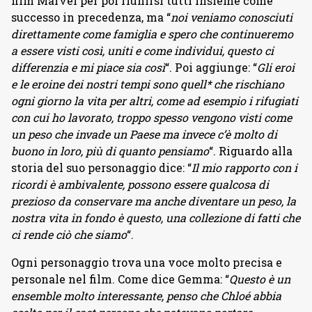
film Marvel per poi riunirsi tutti insieme come
successo in precedenza, ma “
noi veniamo conosciuti
direttamente come famiglia e spero che continueremo
a essere visti così, uniti e come individui, questo ci
differenzia e mi piace sia così
“. Poi aggiunge: “
Gli eroi
e le eroine dei nostri tempi sono quell* che rischiano
ogni giorno la vita per altri, come ad esempio i rifugiati
con cui ho lavorato, troppo spesso vengono visti come
un peso che invade un Paese ma invece c’è molto di
buono in loro, più di quanto pensiamo
“. Riguardo alla
storia del suo personaggio dice: “
Il mio rapporto con i
ricordi è ambivalente, possono essere qualcosa di
prezioso da conservare ma anche diventare un peso, la
nostra vita in fondo è questo, una collezione di fatti che
ci rende ciò che siamo
“.
Ogni personaggio trova una voce molto precisa e
personale nel film. Come dice Gemma: “
Questo è un
ensemble molto interessante, penso che Chloé abbia