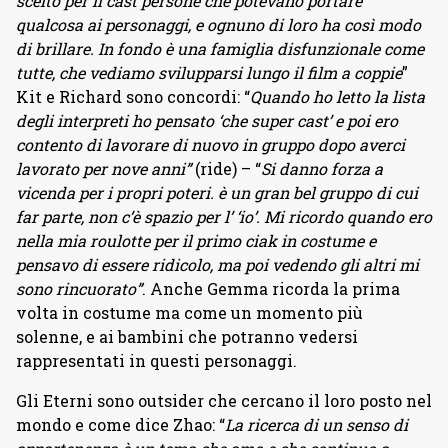
scelto per il cast persone che potevano portare
qualcosa ai personaggi, e ognuno di loro ha così modo
di brillare. In fondo è una famiglia disfunzionale come
tutte, che vediamo svilupparsi lungo il film a coppie
”
Kit e Richard sono concordi: “
Quando ho letto la lista
degli interpreti ho pensato ‘che super cast’ e poi ero
contento di lavorare di nuovo in gruppo dopo averci
lavorato per nove anni”
(ride) – “
Si danno forza a
vicenda per i propri poteri. è un gran bel gruppo di cui
far parte, non c’è spazio per l’ ‘io’. Mi ricordo quando ero
nella mia roulotte per il primo ciak in costume e
pensavo di essere ridicolo, ma poi vedendo gli altri mi
sono rincuorato”
. Anche Gemma ricorda la prima
volta in costume ma come un momento più
solenne, e ai bambini che potranno vedersi
rappresentati in questi personaggi.
Gli Eterni sono outsider che cercano il loro posto nel
mondo e come dice Zhao: “
La ricerca di un senso di