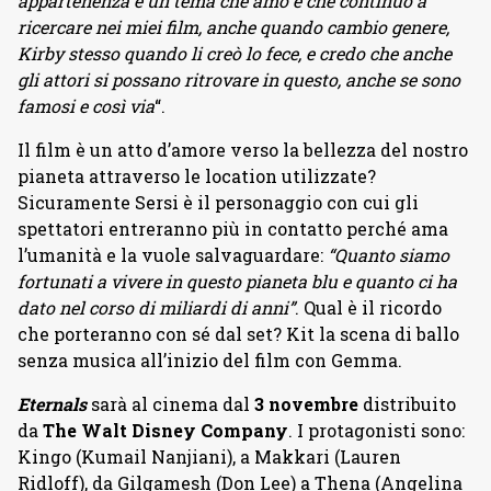
appartenenza è un tema che amo e che continuo a
ricercare nei miei film, anche quando cambio genere,
Kirby stesso quando li creò lo fece, e credo che anche
gli attori si possano ritrovare in questo, anche se sono
famosi e così via
“.
Il film è un atto d’amore verso la bellezza del nostro
pianeta attraverso le location utilizzate?
Sicuramente Sersi è il personaggio con cui gli
spettatori entreranno più in contatto perché ama
l’umanità e la vuole salvaguardare:
“Quanto siamo
fortunati a vivere in questo pianeta blu e quanto ci ha
dato nel corso di miliardi di anni”
. Qual è il ricordo
che porteranno con sé dal set? Kit la scena di ballo
senza musica all’inizio del film con Gemma.
Eternals
sarà al cinema dal
3 novembre
distribuito
da
The Walt Disney Company
. I protagonisti sono:
Kingo (Kumail Nanjiani), a Makkari (Lauren
Ridloff), da Gilgamesh (Don Lee) a Thena (Angelina