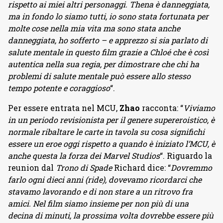
rispetto ai miei altri personaggi. Thena è danneggiata,
ma in fondo lo siamo tutti, io sono stata fortunata per
molte cose nella mia vita ma sono stata anche
danneggiata, ho sofferto – e apprezzo si sia parlato di
salute mentale in questo film grazie a Chloé che è così
autentica nella sua regia, per dimostrare che chi ha
problemi di salute mentale può essere allo stesso
tempo potente e coraggioso
“.
Per essere entrata nel MCU,
Zhao
racconta: “
Viviamo
in un periodo revisionista per il genere supereroistico, è
normale ribaltare le carte in tavola su cosa significhi
essere un eroe oggi rispetto a quando è iniziato l’MCU, è
anche questa la forza dei Marvel Studios
“. Riguardo la
reunion dal
Trono di Spade
Richard dice: “
Dovremmo
farlo ogni dieci anni (ride), dovevamo ricordarci che
stavamo lavorando e di non stare a un ritrovo fra
amici. Nel film siamo insieme per non più di una
decina di minuti, la prossima volta dovrebbe essere più