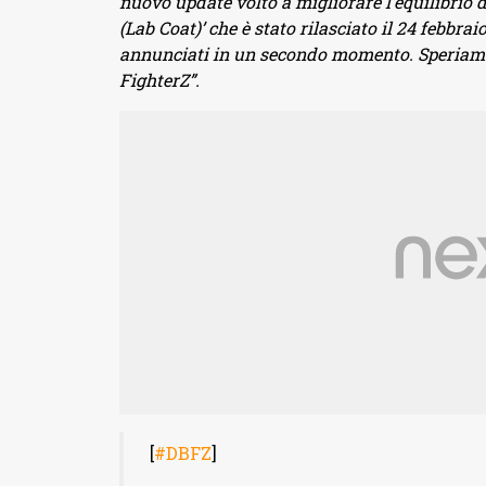
nuovo update volto a migliorare l’equilibrio 
(Lab Coat)’ che è stato rilasciato il 24 febbrai
annunciati in un secondo momento. Speriam
FighterZ”.
[
#DBFZ
]