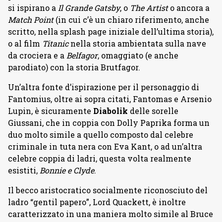
si ispirano a
Il Grande Gatsby
, o
The Artist
o ancora a
Match Point
(in cui c’è un chiaro riferimento, anche
scritto, nella splash page iniziale dell’ultima storia),
o al film
Titanic
nella storia ambientata sulla nave
da crociera e a
Belfagor
, omaggiato (e anche
parodiato) con la storia Brutfagor.
Un’altra fonte d’ispirazione per il personaggio di
Fantomius, oltre ai sopra citati, Fantomas e Arsenio
Lupin, è sicuramente
Diabolik
delle sorelle
Giussani, che in coppia con Dolly Paprika forma un
duo molto simile a quello composto dal celebre
criminale in tuta nera con Eva Kant, o ad un’altra
celebre coppia di ladri, questa volta realmente
esistiti,
Bonnie e Clyde
.
Il becco aristocratico socialmente riconosciuto del
ladro “gentil papero”, Lord Quackett, è inoltre
caratterizzato in una maniera molto simile al Bruce