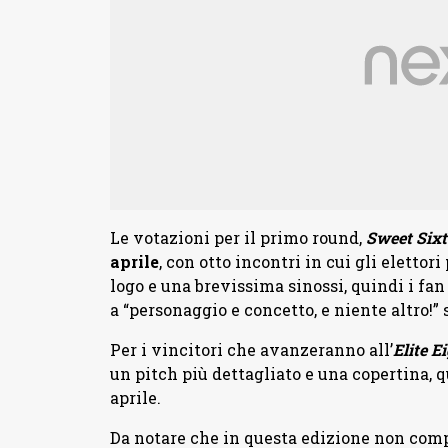
Le votazioni per il primo round,
Sweet Sixt
aprile
, con otto incontri in cui gli elettori 
logo e una brevissima sinossi, quindi i fa
a “personaggio e concetto, e niente altro!”
Per i vincitori che avanzeranno all’
Elite E
un pitch più dettagliato e una copertina, q
aprile.
Da notare che in questa edizione non comp