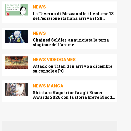
NEWS
La Taverna di Mezzanotte: il volume 13
dell’edizione italiana arriva il 28
agosto 2026
NEWS
Chained Soldier: annunciata la terza
stagione dell’anime
NEWS VIDEOGAMES
Attack on Titan 3 in arrivo a dicembre
su console e PC
NEWS MANGA
Shintaro Kago trionfa agli Eisner
Awards 2026 con la storia breve Blood
Harvest