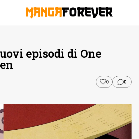
uovi episodi di One
den
0
0