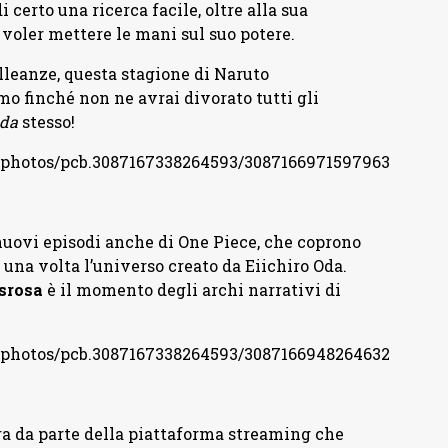
i certo una ricerca facile, oltre alla sua
 voler mettere le mani sul suo potere.
leanze, questa stagione di Naruto
mo finché non ne avrai divorato tutti gli
oda
stesso!
/photos/pcb.3087167338264593/3087166971597963
nuovi episodi anche di One Piece, che coprono
 una volta l’universo creato da Eiichiro Oda.
ssrosa
è il momento degli archi narrativi di
/photos/pcb.3087167338264593/3087166948264632
ra da parte della piattaforma streaming che