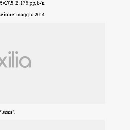
1,5×17,5, B, 176 pp, b/n
azione
: maggio 2014
 anni”.