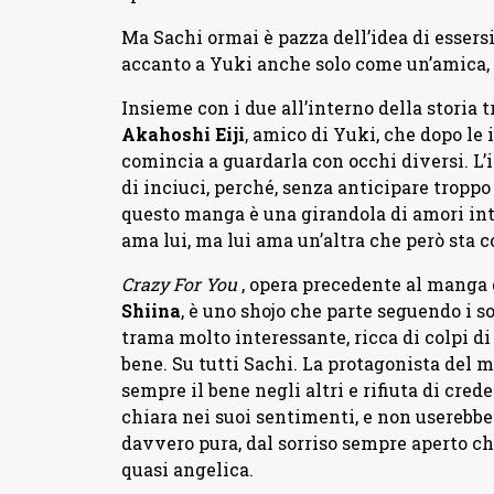
Ma Sachi ormai è pazza dell’idea di essersi
accanto a Yuki anche solo come un’amica, e 
Insieme con i due all’interno della storia
Akahoshi Eiji
, amico di Yuki, che dopo le 
comincia a guardarla con occhi diversi. L’in
di inciuci, perché, senza anticipare troppo
questo manga è una girandola di amori intre
ama lui, ma lui ama un’altra che però sta c
Crazy For You
, opera precedente al manga
Shiina
, è uno shojo che parte seguendo i s
trama molto interessante, ricca di colpi d
bene. Su tutti Sachi. La protagonista del 
sempre il bene negli altri e rifiuta di cred
chiara nei suoi sentimenti, e non userebbe 
davvero pura, dal sorriso sempre aperto ch
quasi angelica.