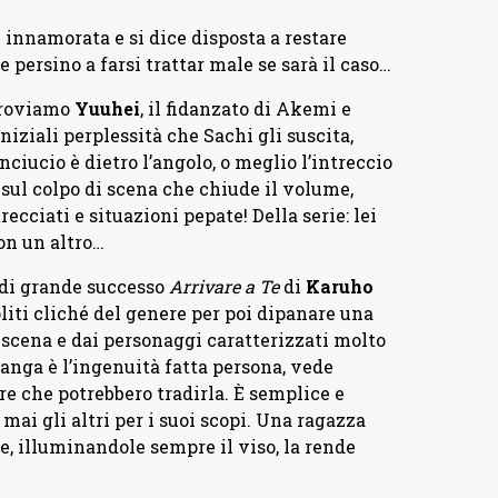
 innamorata e si dice disposta a restare
persino a farsi trattar male se sarà il caso…
 troviamo
Yuuhei
, il fidanzato di Akemi e
iniziali perplessità che Sachi gli suscita,
ciucio è dietro l’angolo, o meglio l’intreccio
 sul colpo di scena che chiude il volume,
cciati e situazioni pepate! Della serie: lei
on un altro…
 di grande successo
Arrivare a Te
di
Karuho
oliti cliché del genere per poi dipanare una
i scena e dai personaggi caratterizzati molto
manga è l’ingenuità fatta persona, vede
ere che potrebbero tradirla. È semplice e
mai gli altri per i suoi scopi. Una ragazza
e, illuminandole sempre il viso, la rende